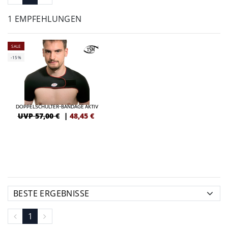
1 EMPFEHLUNGEN
SALE
-15%
DOPPELSCHULTER-BANDAGE AKTIV
UVP 57,00 €
|
48,45
€
1