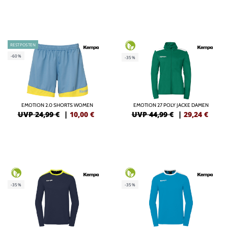
RESTPOSTEN
-60%
-35%
EMOTION 2.0 SHORTS WOMEN
EMOTION 27 POLY JACKE DAMEN
UVP 24,99 €
|
10,00
€
UVP 44,99 €
|
29,24
€
-35%
-35%