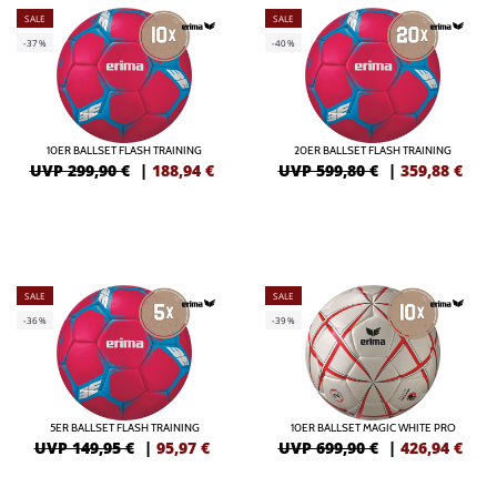
SALE
SALE
-37%
-40%
10ER BALLSET FLASH TRAINING
20ER BALLSET FLASH TRAINING
UVP 299,90 €
|
188,94
€
UVP 599,80 €
|
359,88
€
SALE
SALE
-36%
-39%
5ER BALLSET FLASH TRAINING
10ER BALLSET MAGIC WHITE PRO
UVP 149,95 €
|
95,97
€
UVP 699,90 €
|
426,94
€