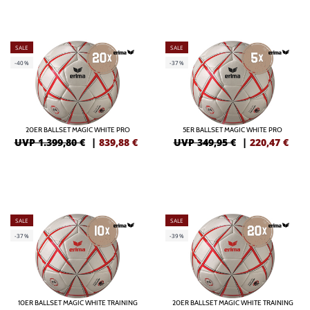
SALE
SALE
-40%
-37%
20ER BALLSET MAGIC WHITE PRO
5ER BALLSET MAGIC WHITE PRO
UVP 1.399,80 €
|
839,88
€
UVP 349,95 €
|
220,47
€
SALE
SALE
-37%
-39%
10ER BALLSET MAGIC WHITE TRAINING
20ER BALLSET MAGIC WHITE TRAINING