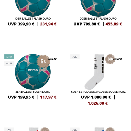
10ER BALLSET FLASH DURO
20ER BALLSET FLASH DURO
UVP 399,90 €
|
231,94
€
UVP 799,80 €
|
455,89
€
NEW
-5%
-41%
5ER BALLSET FLASH DURO
60ER SET CLASSIC 5-CUBES SOCKE KURZ
UVP 199,95 €
|
117,97
€
UVP 1.080,00 €
|
1.026,00
€
-5%
-5%