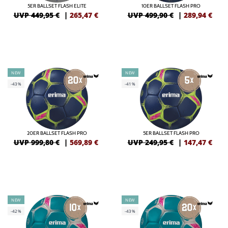
5ER BALLSET FLASH ELITE
10ER BALLSET FLASH PRO
UVP 449,95 €
|
265,47
€
UVP 499,90 €
|
289,94
€
NEW
NEW
-43%
-41%
20ER BALLSET FLASH PRO
5ER BALLSET FLASH PRO
UVP 999,80 €
|
569,89
€
UVP 249,95 €
|
147,47
€
NEW
NEW
-42%
-43%