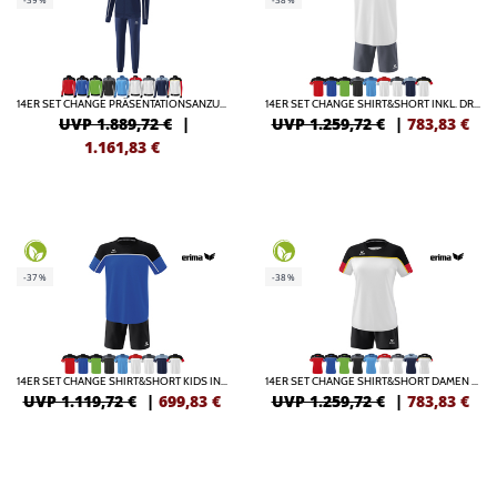
14ER SET CHANGE PRÄSENTATIONSANZUG DAMEN INKL. DRUCK
14ER SET CHANGE SHIRT&SHORT INKL. DRUCK
UVP 1.889,72 €
|
UVP 1.259,72 €
|
783,83
€
1.161,83
€
-37%
-38%
14ER SET CHANGE SHIRT&SHORT KIDS INKL. DRUCK
14ER SET CHANGE SHIRT&SHORT DAMEN INKL. DRUCK
UVP 1.119,72 €
|
699,83
€
UVP 1.259,72 €
|
783,83
€