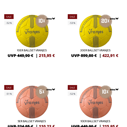
SALE
SALE
-52%
-53%
10ER BALLSET VRANJES
20ER BALLSET VRANJES
UVP 449,90 €
|
215,95
€
UVP 899,80 €
|
422,91
€
SALE
SALE
-51%
-52%
5ER BALLSET VRANJES
10ER BALLSET VRANJES
UVP 224,95 €
|
110,23
€
UVP 449,90 €
|
215,95
€