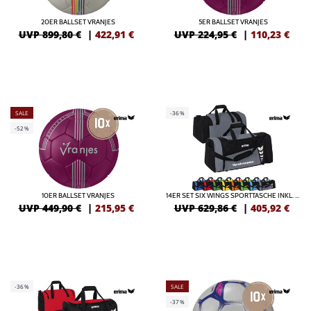
20ER BALLSET VRANJES
5ER BALLSET VRANJES
UVP 899,80 €
|
422,91
€
UVP 224,95 €
|
110,23
€
SALE
-36%
-52%
10ER BALLSET VRANJES
14ER SET SIX WINGS SPORTTASCHE INKL. DRUCK
UVP 449,90 €
|
215,95
€
UVP 629,86 €
|
405,92
€
-36%
SALE
-37%