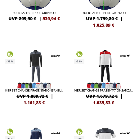
10ER BALLSET PURE GRIP NO. 1
20ER BALLSET PURE GRIP NO. 1
UVP 899,90 €
|
539,94
€
UVP 1.799,80 €
|
1.025,89
€
-39%
-38%
14ER SET CHANGE PRÄSENTATIONSANZUG INKL. DRUCK
14ER SET CHANGE PRÄSENTATIONSANZUG KIDS INKL. DRUCK
UVP 1.889,72 €
|
UVP 1.679,72 €
|
1.161,83
€
1.035,83
€
-39%
-38%