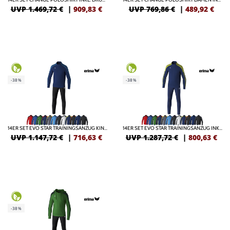
UVP 1.469,72 €
|
909,83
€
UVP 769,86 €
|
489,92
€
-38%
-38%
14ER SET EVO STAR TRAININGSANZUG KINDER INKL. DRUCK
14ER SET EVO STAR TRAININGSANZUG INKL. DRUCK
UVP 1.147,72 €
|
716,63
€
UVP 1.287,72 €
|
800,63
€
-38%