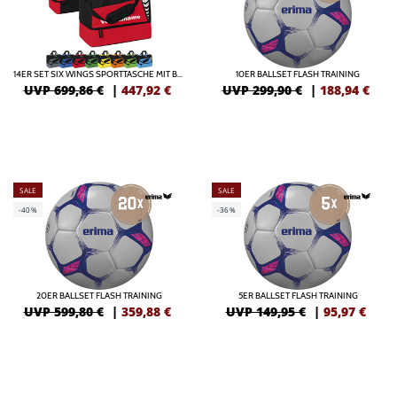
14ER SET SIX WINGS SPORTTASCHE MIT BODENFACH INKL. DRUCK
10ER BALLSET FLASH TRAINING
UVP 699,86 €
|
447,92
€
UVP 299,90 €
|
188,94
€
SALE
SALE
-40%
-36%
20ER BALLSET FLASH TRAINING
5ER BALLSET FLASH TRAINING
UVP 599,80 €
|
359,88
€
UVP 149,95 €
|
95,97
€