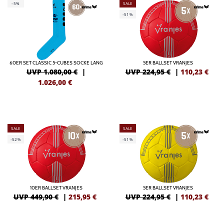
-5%
SALE
-51%
60ER SET CLASSIC 5-CUBES SOCKE LANG
5ER BALLSET VRANJES
UVP 1.080,00 €
|
UVP 224,95 €
|
110,23
€
1.026,00
€
SALE
SALE
-52%
-51%
10ER BALLSET VRANJES
5ER BALLSET VRANJES
UVP 449,90 €
|
215,95
€
UVP 224,95 €
|
110,23
€