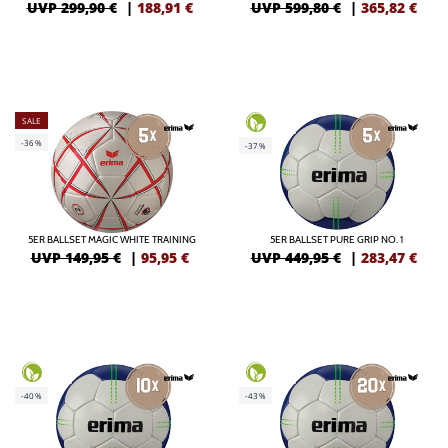
UVP 299,90 €
|
188,91
€
UVP 599,80 €
|
365,82
€
SALE
-36%
-37%
5ER BALLSET MAGIC WHITE TRAINING
5ER BALLSET PURE GRIP NO. 1
UVP 149,95 €
|
95,95
€
UVP 449,95 €
|
283,47
€
-40%
-43%