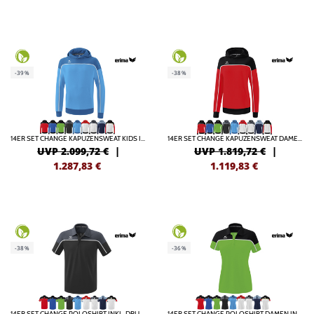
-39%
-38%
14ER SET CHANGE KAPUZENSWEAT KIDS INKL. DRUCK
14ER SET CHANGE KAPUZENSWEAT DAMEN INKL. DRUCK
UVP 2.099,72 €
|
UVP 1.819,72 €
|
1.287,83
€
1.119,83
€
-38%
-36%
14ER SET CHANGE POLOSHIRT INKL. DRUCK
14ER SET CHANGE POLOSHIRT DAMEN INKL. DRUCK