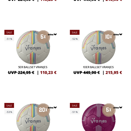
SALE
SALE
-51%
-52%
5ER BALLSET VRANJES
10ER BALLSET VRANJES
UVP 224,95 €
|
110,23
€
UVP 449,90 €
|
215,95
€
SALE
SALE
-53%
-51%