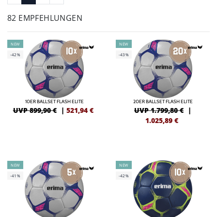
82 EMPFEHLUNGEN
NEW
NEW
-42%
-43%
10ER BALLSET FLASH ELITE
20ER BALLSET FLASH ELITE
UVP 899,90 €
|
521,94
€
UVP 1.799,80 €
|
1.025,89
€
NEW
NEW
-41%
-42%