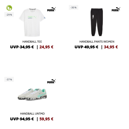
-30%
-29%
HANDBALL TEE
HANDBALL PANTS WOMEN
UVP 34,95 €
|
24,95
€
UVP 49,95 €
|
34,95
€
-37%
HANDBALL UNTMD
UVP 94,95 €
|
59,95
€