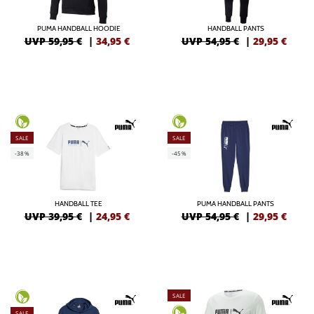
PUMA HANDBALL HOODIE
HANDBALL PANTS
UVP 59,95 €
|
34,95
€
UVP 54,95 €
|
29,95
€
SALE
SALE
-38%
-45%
HANDBALL TEE
PUMA HANDBALL PANTS
UVP 39,95 €
|
24,95
€
UVP 54,95 €
|
29,95
€
SALE
SALE