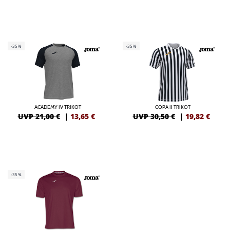
-35%
-35%
ACADEMY IV TRIKOT
COPA II TRIKOT
UVP 21,00 €
|
13,65
€
UVP 30,50 €
|
19,82
€
-35%