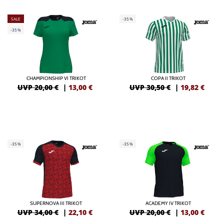
SALE
-35%
-35%
CHAMPIONSHIP VI TRIKOT
COPA II TRIKOT
UVP 20,00 €
|
13,00
€
UVP 30,50 €
|
19,82
€
-35%
-35%
SUPERNOVA III TRIKOT
ACADEMY IV TRIKOT
UVP 34,00 €
|
22,10
€
UVP 20,00 €
|
13,00
€