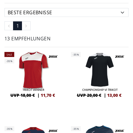
1
13 EMPFEHLUNGEN
SALE
-35%
-35%
TRIKOT WINNER
CHAMPIONSHIP VI TRIKOT
UVP 18,00 €
|
11,70
€
UVP 20,00 €
|
13,00
€
-35%
-35%