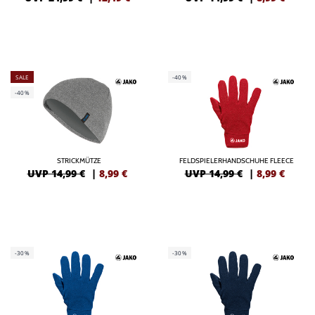
SALE
-40%
-40%
STRICKMÜTZE
FELDSPIELERHANDSCHUHE FLEECE
UVP 14,99 €
|
8,99
€
UVP 14,99 €
|
8,99
€
-30%
-30%