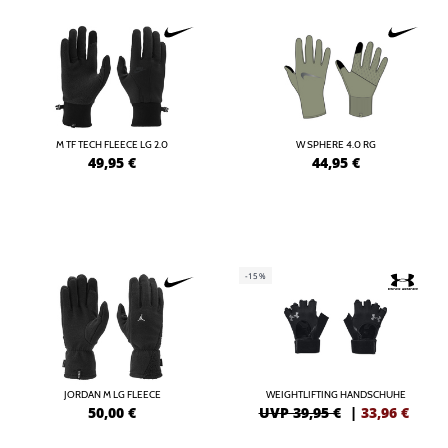
M TF TECH FLEECE LG 2.0
W SPHERE 4.0 RG
49,95
€
44,95
€
-15%
JORDAN M LG FLEECE
WEIGHTLIFTING HANDSCHUHE
50,00
€
UVP 39,95 €
|
33,96
€