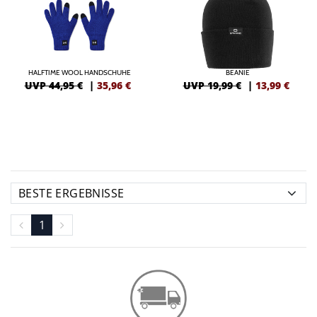
HALFTIME WOOL HANDSCHUHE
BEANIE
UVP 44,95 €
|
35,96
€
UVP 19,99 €
|
13,99
€
1