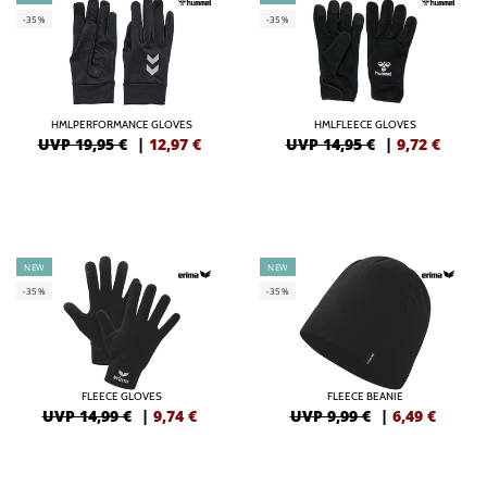
-35%
-35%
HMLPERFORMANCE GLOVES
HMLFLEECE GLOVES
UVP 19,95 €
|
12,97
€
UVP 14,95 €
|
9,72
€
NEW
NEW
-35%
-35%
FLEECE GLOVES
FLEECE BEANIE
UVP 14,99 €
|
9,74
€
UVP 9,99 €
|
6,49
€