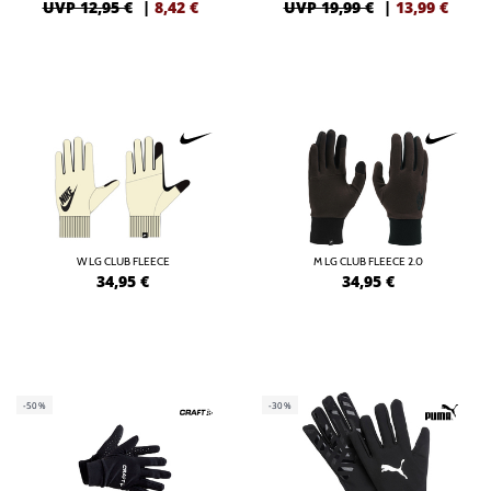
UVP 12,95 €
|
8,42
€
UVP 19,99 €
|
13,99
€
W LG CLUB FLEECE
M LG CLUB FLEECE 2.0
34,95
€
34,95
€
-50%
-30%