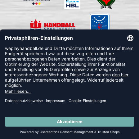
FOLLOW US
© 2026 Ballsportdirekt.de GmbH und Co. KG
SUMMER SALE: SPARE BIS ZU 65%