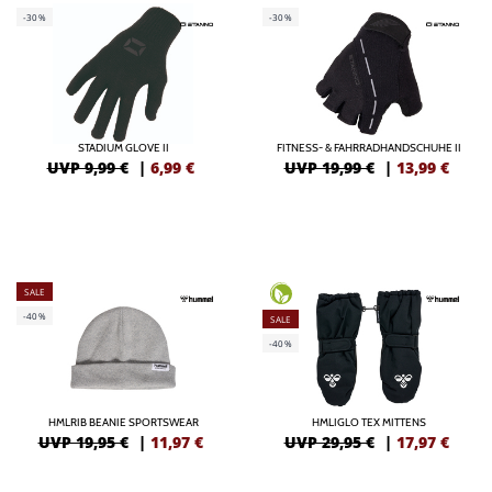
-30%
-30%
STADIUM GLOVE II
FITNESS- & FAHRRADHANDSCHUHE II
UVP 9,99 €
|
6,99
€
UVP 19,99 €
|
13,99
€
SALE
-40%
SALE
-40%
HMLRIB BEANIE SPORTSWEAR
HMLIGLO TEX MITTENS
UVP 19,95 €
|
11,97
€
UVP 29,95 €
|
17,97
€