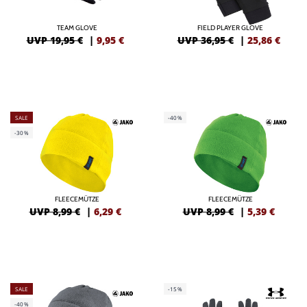
TEAM GLOVE
FIELD PLAYER GLOVE
UVP 19,95 €
|
9,95
€
UVP 36,95 €
|
25,86
€
SALE
-40%
-30%
FLEECEMÜTZE
FLEECEMÜTZE
UVP 8,99 €
|
6,29
€
UVP 8,99 €
|
5,39
€
SALE
-15%
-40%