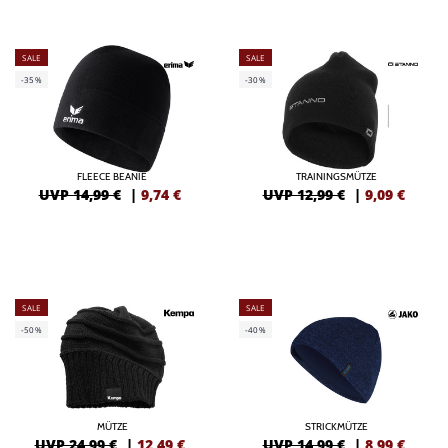
SALE
SALE
-35%
-30%
FLEECE BEANIE
TRAININGSMÜTZE
UVP 14,99 €
|
9,74
€
UVP 12,99 €
|
9,09
€
SALE
SALE
-50%
-40%
MÜTZE
STRICKMÜTZE
UVP 24,99 €
|
12,49
€
UVP 14,99 €
|
8,99
€