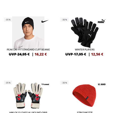
-35%
-30%
PEAK DRI-FIT STANDARD CUFF BEANIE
WINTER PLAYERS
UVP 24,95 €
|
16,22
€
UVP 17,95 €
|
12,56
€
-35%
-30%
HMLGK GLOVES ALLROUND GRIP
STRICKMÜTZE