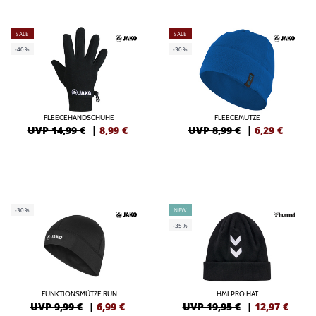
SALE
SALE
-40%
-30%
FLEECEHANDSCHUHE
FLEECEMÜTZE
UVP 14,99 €
|
8,99
€
UVP 8,99 €
|
6,29
€
-30%
NEW
-35%
FUNKTIONSMÜTZE RUN
HMLPRO HAT
UVP 9,99 €
|
6,99
€
UVP 19,95 €
|
12,97
€