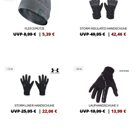
FLEECEMÜTZE
STORM INSULATED HANDSCHUHE
UVP 8,99 €
|
5,39
€
UVP 49,95 €
|
42,46
€
-15%
-30%
STORM LINER HANDSCHUHE
LAUFHANDSCHUHE II
UVP 25,95 €
|
22,06
€
UVP 19,99 €
|
13,99
€