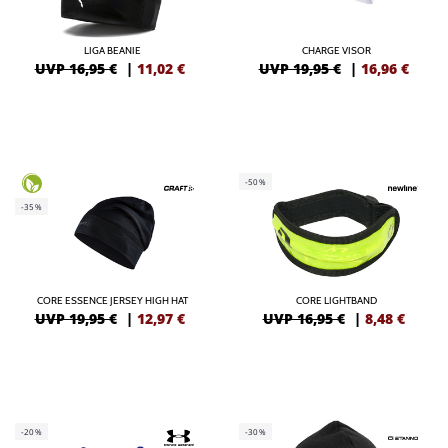
LIGA BEANIE
CHARGE VISOR
UVP 16,95 €
|
11,02
€
UVP 19,95 €
|
16,96
€
-50%
-35%
CORE ESSENCE JERSEY HIGH HAT
CORE LIGHTBAND
UVP 19,95 €
|
12,97
€
UVP 16,95 €
|
8,48
€
-20%
-30%