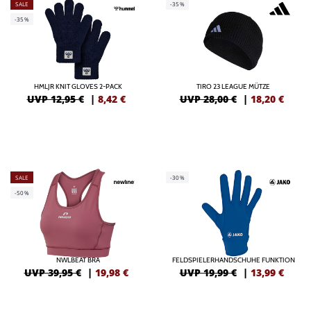
SALE
-35%
-35%
HMLJR KNIT GLOVES 2-PACK
TIRO 23 LEAGUE MÜTZE
UVP 12,95 €
|
8,42
€
UVP 28,00 €
|
18,20
€
SALE
-30%
-50%
NWLBEAT BRA
FELDSPIELERHANDSCHUHE FUNKTION
UVP 39,95 €
|
19,98
€
UVP 19,99 €
|
13,99
€