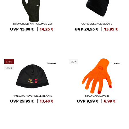
YA SWOOSH KNIT GLOVES 2.0
CORE ESSENCE BEANIE
UVP 15,00 €
|
14,25
€
UVP 24,95 €
|
13,95
€
SALE
-30%
-55%
HMLE24C REVERSIBLE BEANIE
STADIUM GLOVE II
UVP 29,95 €
|
13,48
€
UVP 9,99 €
|
6,99
€