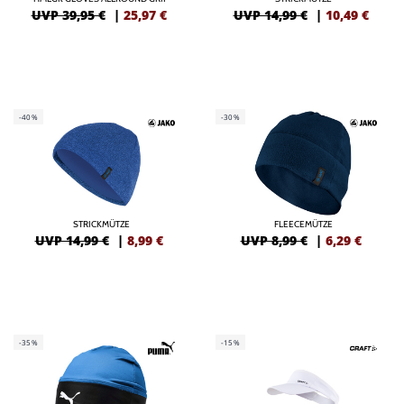
UVP 39,95 €
|
25,97
€
UVP 14,99 €
|
10,49
€
-40%
-30%
STRICKMÜTZE
FLEECEMÜTZE
UVP 14,99 €
|
8,99
€
UVP 8,99 €
|
6,29
€
-35%
-15%