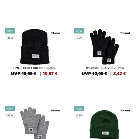
NEW
NEW
-35%
-35%
HMLJR HEAVY RIB KNIT BEANIE
HMLJR KNIT GLOVES 2-PACK
UVP 15,95 €
|
10,37
€
UVP 12,95 €
|
8,42
€
NEW
NEW
-35%
-25%