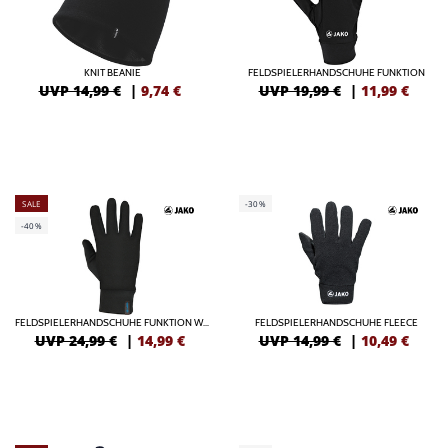
KNIT BEANIE
FELDSPIELERHANDSCHUHE FUNKTION
UVP 14,99 €
|
9,74
€
UVP 19,99 €
|
11,99
€
SALE
-30%
-40%
FELDSPIELERHANDSCHUHE FUNKTION WARM
FELDSPIELERHANDSCHUHE FLEECE
UVP 24,99 €
|
14,99
€
UVP 14,99 €
|
10,49
€