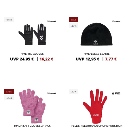
-35%
SALE
-40%
HMLPRO GLOVES
HMLFLEECE BEANIE
UVP 24,95 €
|
16,22
€
UVP 12,95 €
|
7,77
€
SALE
-30%
-35%
HMLJR KNIT GLOVES 2-PACK
FELDSPIELERHANDSCHUHE FUNKTION