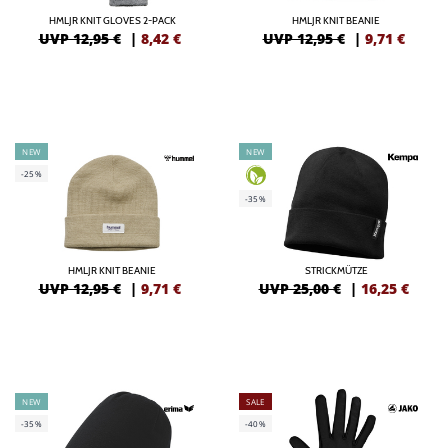
HMLJR KNIT GLOVES 2-PACK
HMLJR KNIT BEANIE
UVP 12,95 €
|
8,42
€
UVP 12,95 €
|
9,71
€
NEW
NEW
-25%
-35%
HMLJR KNIT BEANIE
STRICKMÜTZE
UVP 12,95 €
|
9,71
€
UVP 25,00 €
|
16,25
€
NEW
SALE
-35%
-40%