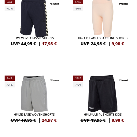
SALE
SALE
-60%
-60%
HMLMOVE CLASSIC SHORTS
HMLCI SEAMLESS CYCLING SHORTS
UVP 44,95 €
|
17,98
€
UVP 24,95 €
|
9,98
€
SALE
SALE
-50%
-55%
HMLTE BASE WOVEN SHORTS
HMLMULTI PL SHORTS KIDS
UVP 49,95 €
|
24,97
€
UVP 19,95 €
|
8,98
€