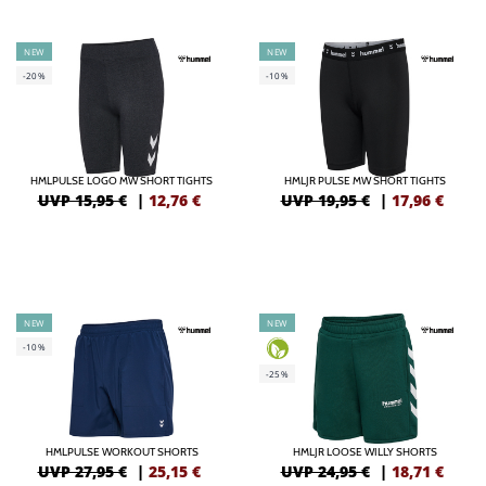
NEW
NEW
-20%
-10%
HMLPULSE LOGO MW SHORT TIGHTS
HMLJR PULSE MW SHORT TIGHTS
UVP 15,95 €
|
12,76
€
UVP 19,95 €
|
17,96
€
NEW
NEW
-10%
-25%
HMLPULSE WORKOUT SHORTS
HMLJR LOOSE WILLY SHORTS
UVP 27,95 €
|
25,15
€
UVP 24,95 €
|
18,71
€