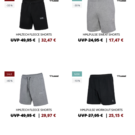
-35%
-30%
HMLTECH FLEECE SHORTS
HMLPULSE SWEAT SHORTS
UVP 49,95 €
|
32,47
€
UVP 24,95 €
|
17,47
€
SALE
NEW
-40%
-10%
HMLTECH FLEECE SHORTS
HMLPULSE WORKOUT SHORTS
UVP 49,95 €
|
29,97
€
UVP 27,95 €
|
25,15
€