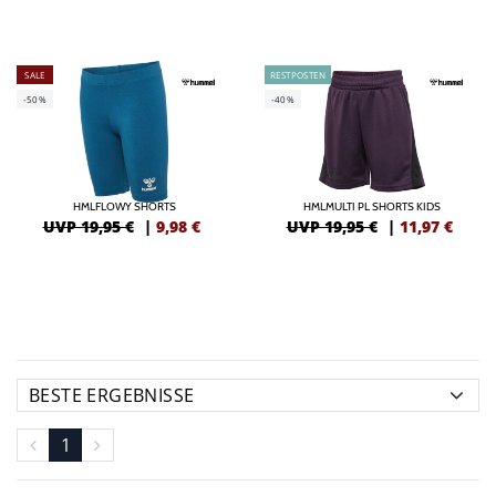
SALE
RESTPOSTEN
-50%
-40%
HMLFLOWY SHORTS
HMLMULTI PL SHORTS KIDS
UVP 19,95 €
|
9,98
€
UVP 19,95 €
|
11,97
€
1