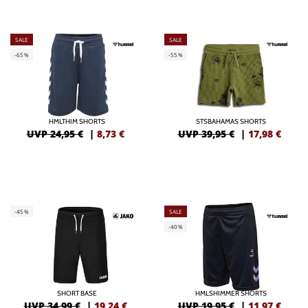
SALE
SALE
-65%
-55%
HMLTHIM SHORTS
STSBAHAMAS SHORTS
UVP 24,95 €
|
8,73
€
UVP 39,95 €
|
17,98
€
-45%
SALE
-40%
SHORT BASE
HMLSHIMMER SHORTS
UVP 34,99 €
|
19,24
€
UVP 19,95 €
|
11,97
€