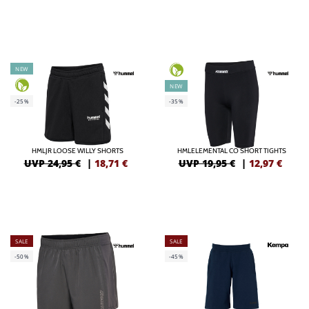
NEW
NEW
-25%
-35%
HMLJR LOOSE WILLY SHORTS
HMLELEMENTAL CO SHORT TIGHTS
UVP 24,95 €
|
18,71
€
UVP 19,95 €
|
12,97
€
SALE
SALE
-50%
-45%