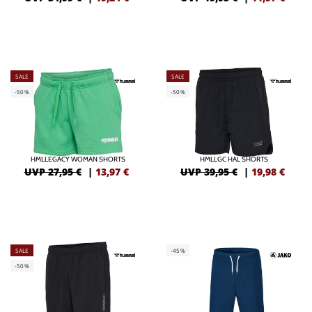
SALE
SALE
-50%
-50%
HMLLEGACY WOMAN SHORTS
HMLLGC HAL SHORTS
UVP 27,95 €
|
13,97
€
UVP 39,95 €
|
19,98
€
SALE
-45%
-50%