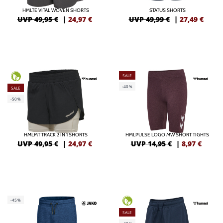
HMLTE VITAL WOVEN SHORTS
STATUS SHORTS
UVP 49,95 €
|
24,97
€
UVP 49,99 €
|
27,49
€
SALE
-40%
SALE
-50%
HMLMT TRACK 2 IN 1 SHORTS
HMLPULSE LOGO MW SHORT TIGHTS
UVP 49,95 €
|
24,97
€
UVP 14,95 €
|
8,97
€
-45%
SALE