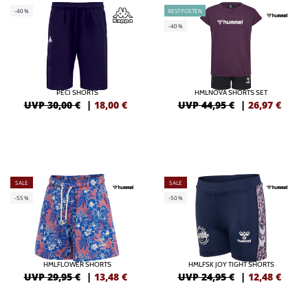
-40%
RESTPOSTEN
-40%
PECI SHORTS
HMLNOVA SHORTS SET
UVP 30,00 €
|
18,00
€
UVP 44,95 €
|
26,97
€
SALE
SALE
-55%
-50%
HMLFLOWER SHORTS
HMLFSK JOY TIGHT SHORTS
UVP 29,95 €
|
13,48
€
UVP 24,95 €
|
12,48
€