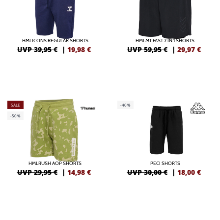
HMLICONS REGULAR SHORTS
HMLMT FAST 2 IN 1 SHORTS
UVP 39,95 €
|
19,98
€
UVP 59,95 €
|
29,97
€
SALE
-40%
-50%
HMLRUSH AOP SHORTS
PECI SHORTS
UVP 29,95 €
|
14,98
€
UVP 30,00 €
|
18,00
€