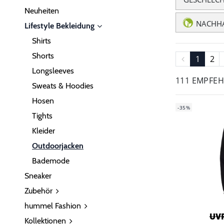
Neuheiten
NACHHA
Lifestyle Bekleidung
Shirts
Shorts
1
2
Longsleeves
111 EMPFE
Sweats & Hoodies
Hosen
-35%
Tights
Kleider
Outdoorjacken
Bademode
Sneaker
Zubehör
hummel Fashion
UVP
Kollektionen