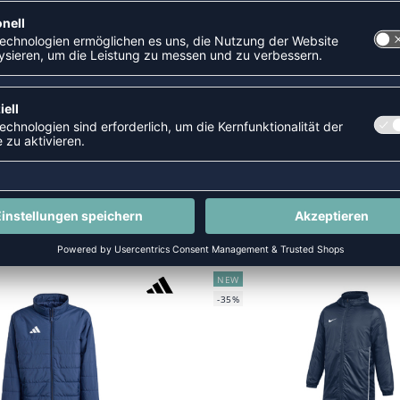
NEW
-35%
OFTSHELL JACKET WOMEN
ENTRADA 26 WINTERJACKE 
119,99 €
|
77,99
€
UVP 89,95 €
|
58,
NEW
-35%