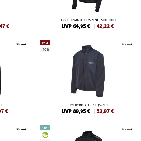
HMLBTC WINTER TRAINING JACKET KID
47
€
UVP 64,95 €
|
42,22
€
SALE
-40%
T
HMLHYBRID FLEECE JACKET
97
€
UVP 89,95 €
|
53,97
€
NEW