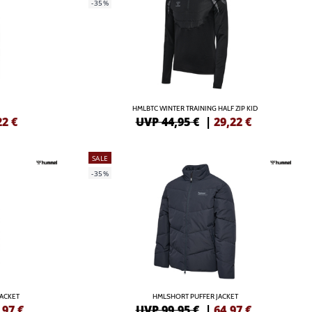
-35%
HMLBTC WINTER TRAINING HALF ZIP KID
22
€
UVP 44,95 €
|
29,22
€
SALE
-35%
JACKET
HMLSHORT PUFFER JACKET
,97
€
UVP 99,95 €
|
64,97
€