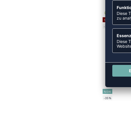
SALE
-35%
S
UVP 
NEW
-35%