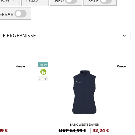
NEU
SALE
FERBAR
NEW
-35%
BASIC WESTE DAMEN
99
€
UVP 64,99 €
|
42,24
€