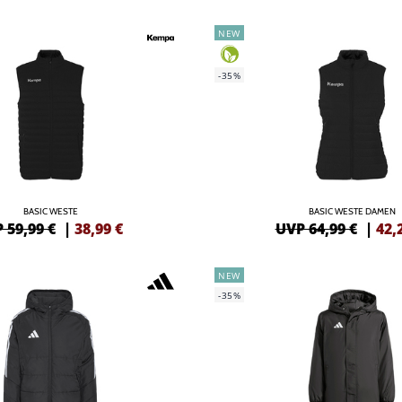
NEW
-35%
BASIC WESTE
BASIC WESTE DAMEN
 59,99 €
|
38,99
€
UVP 64,99 €
|
42,
NEW
-35%