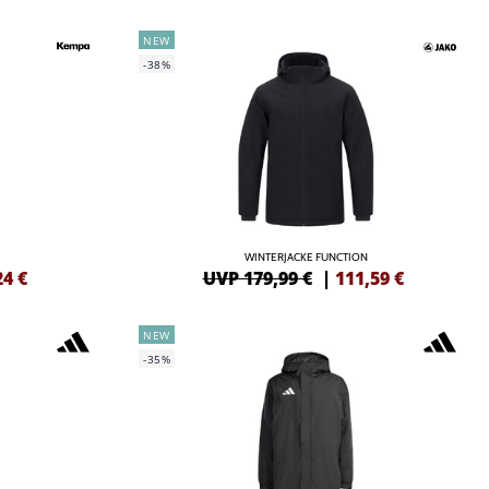
NEW
-38%
WINTERJACKE FUNCTION
24
€
UVP 179,99 €
|
111,59
€
NEW
-35%