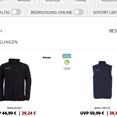
LTIG
BEDRUCKUNG ONLINE
SOFORT LIE
HLUNGEN
NEW
-35%
RAIN JACKET
BASIC WESTE
 44,99 €
|
29,24
€
UVP 59,99 €
|
38,