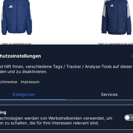
TIRO 26 WINTERJACKE
TIRO 26 WINTERJACKE KI
129,95 €
|
84,47
€
UVP 109,95 €
|
71,
NEW
-35%
TIRO 26 WINTERJACKE
ENTRADA 26 WINTERJACK
199,95 €
|
129,97
€
UVP 84,95 €
|
55,