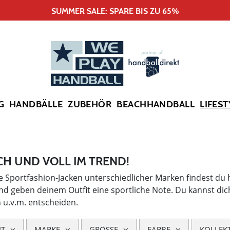
SUMMER SALE: SPARE BIS ZU 65%
G
HANDBÄLLE
ZUBEHÖR
BEACHHANDBALL
LIFEST
CH UND VOLL IM TREND!
 Sportfashion-Jacken unterschiedlicher Marken findest du 
und geben deinem Outfit eine sportliche Note. Du kannst d
 u.v.m. entscheiden.
HT
MARKE
GRÖSSE
FARBE
KOLLEK