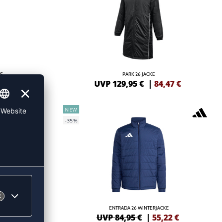
DS
PARK 26 JACKE
47
€
UVP 129,95 €
|
84,47
€
NEW
-35%
E
ENTRADA 26 WINTERJACKE
22
€
UVP 84,95 €
|
55,22
€