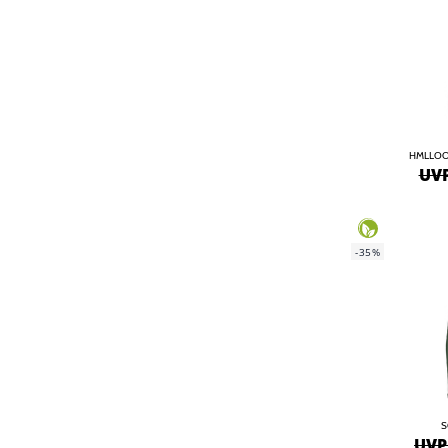
HMLLOOS
UVP
-35%
S
UVP 