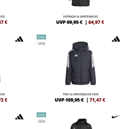
KIDS
ENTRADA 26 WINTERJACKE
47
€
UVP 99,95 €
|
64,97
€
NEW
-35%
KIDS
TIRO 26 WINTERJACKE KIDS
72
€
UVP 109,95 €
|
71,47
€
NEW
-35%