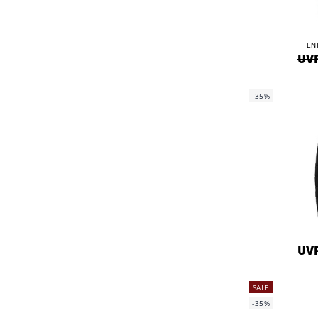
ENT
UVP
-35%
UVP
SALE
-35%