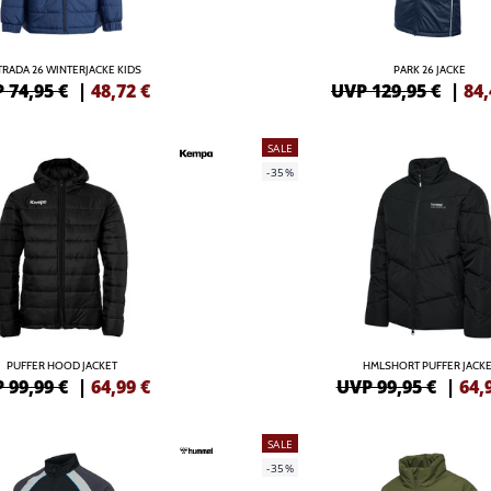
RADA 26 WINTERJACKE KIDS
PARK 26 JACKE
 74,95 €
|
48,72
€
UVP 129,95 €
|
84,
SALE
-35%
PUFFER HOOD JACKET
HMLSHORT PUFFER JACKE
 99,99 €
|
64,99
€
UVP 99,95 €
|
64,
SALE
-35%