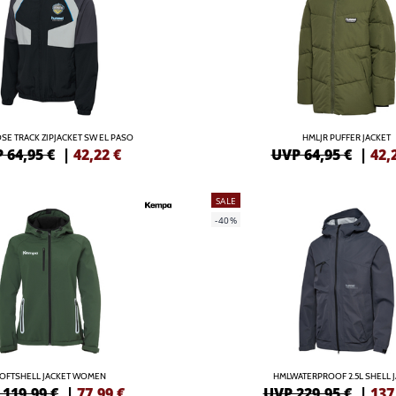
E TRACK ZIPJACKET SW EL PASO
HMLJR PUFFER JACKET
 64,95 €
|
42,22
€
UVP 64,95 €
|
42,
SALE
-40%
OFTSHELL JACKET WOMEN
HMLWATERPROOF 2.5L SHELL 
119,99 €
|
77,99
€
UVP 229,95 €
|
137