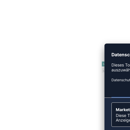
UVP 
NEW
-35%
UVP 