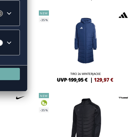
NEW
-35%
KIDS
TIRO 26 WINTERJACKE
47
€
UVP 199,95 €
|
129,97
€
NEW
-35%