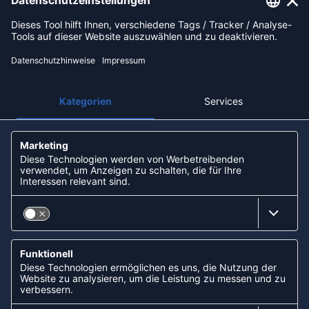
Paypal
Apple Pay
Sofortüberweisung
Kreditkarte
Rechnungskauf
Vorkasse
NEWSLETTER
KOOPERATIONEN