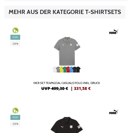
MEHR AUS DER KATEGORIE T-SHIRTSETS
NEW
-34%
14ER SET TEAMGOAL CASUALS POLO INKL. DRUCK
UVP 499,30 €
|
331,58
€
NEW
-33%