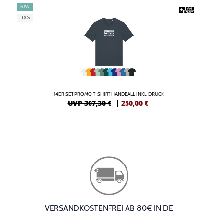
NEW
-19%
14ER SET PROMO T-SHIRT HANDBALL INKL. DRUCK
UVP 307,30 €
|
250,00
€
VERSANDKOSTENFREI AB 80€ IN DE