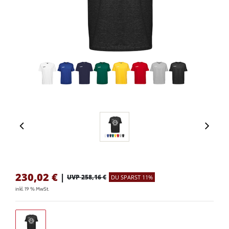
230,02
€
|
UVP 258,16 €
DU SPARST 11%
inkl. 19 % MwSt.