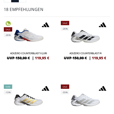
18 EMPFEHLUNGEN
SALE
-20%
SALE
-20%
ADIZERO COUNTERBLAST X JURI
ADIZERO COUNTERBLAST M
UVP 150,00 €
|
119,95
€
UVP 150,00 €
|
119,95
€
NEW
SALE
-13%
-33%