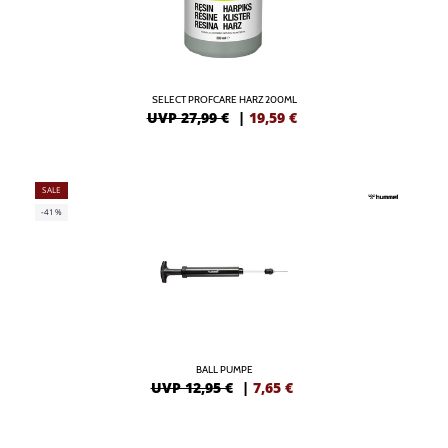
SELECT PROFCARE HARZ 200ML
UVP 27,99 €
|
19,59
€
SALE
-41%
BALL PUMPE
UVP 12,95 €
|
7,65
€