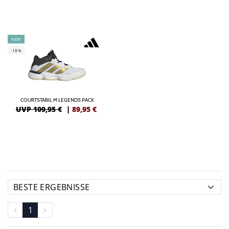
NEW
-18%
COURTSTABIL M LEGENDS PACK
UVP 109,95 €
|
89,95
€
1