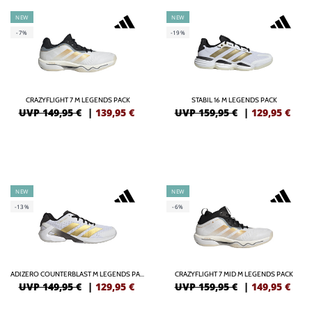
NEW
NEW
-7%
-19%
CRAZYFLIGHT 7 M LEGENDS PACK
STABIL 16 M LEGENDS PACK
UVP 149,95 €
|
139,95
€
UVP 159,95 €
|
129,95
€
NEW
NEW
-13%
-6%
ADIZERO COUNTERBLAST M LEGENDS PACK
CRAZYFLIGHT 7 MID M LEGENDS PACK
UVP 149,95 €
|
129,95
€
UVP 159,95 €
|
149,95
€