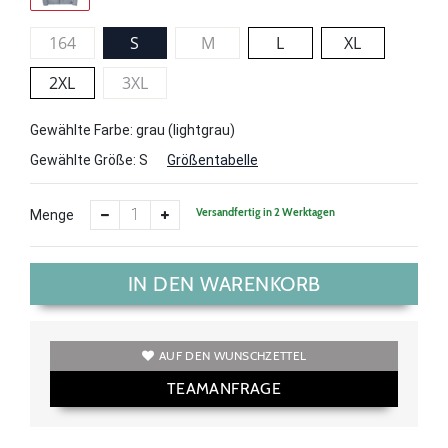
164
S
M
L
XL
2XL
3XL
Gewählte Farbe: grau (lightgrau)
Gewählte Größe:
S
Größentabelle
Versandfertig in 2 Werktagen
Menge
IN DEN WARENKORB
AUF DEN WUNSCHZETTEL
TEAMANFRAGE