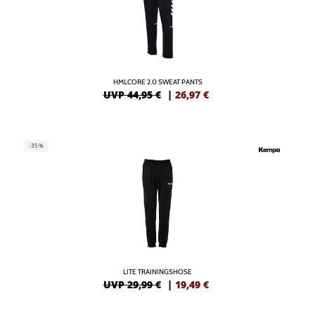
HMLCORE 2.0 SWEAT PANTS
UVP 44,95 €
|
26,97
€
-35%
LITE TRAININGSHOSE
UVP 29,99 €
|
19,49
€