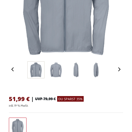
51,99
€
|
UVP 79,99 €
DU SPARST 35%
inkl. 19 % MwSt.