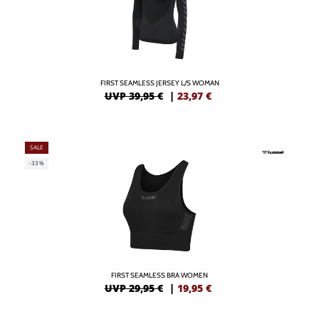
FIRST SEAMLESS JERSEY L/S WOMAN
UVP 39,95 €
|
23,97
€
SALE
-33%
FIRST SEAMLESS BRA WOMEN
UVP 29,95 €
|
19,95
€