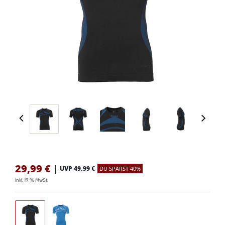
29,99
€
|
UVP 49,99 €
DU SPARST 40%
inkl. 19 % MwSt.