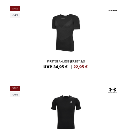
SALE
-34%
FIRST SEAMLESS JERSEY S/S
UVP 34,95 €
|
22,95
€
SALE
-20%