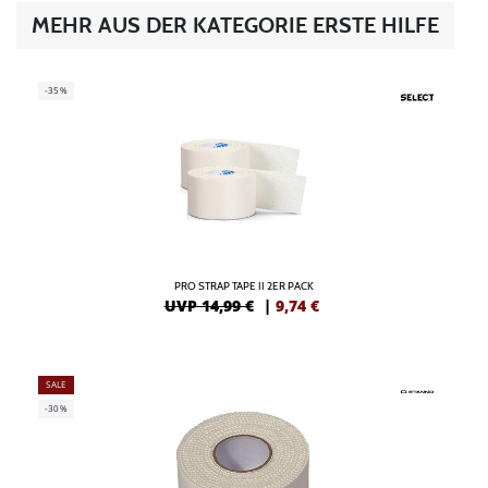
MEHR AUS DER KATEGORIE ERSTE HILFE
-35%
PRO STRAP TAPE II 2ER PACK
UVP 14,99 €
|
9,74
€
SALE
-30%