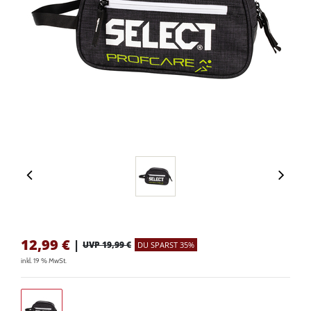
12,99
€
|
UVP 19,99 €
DU SPARST 35%
inkl. 19 % MwSt.