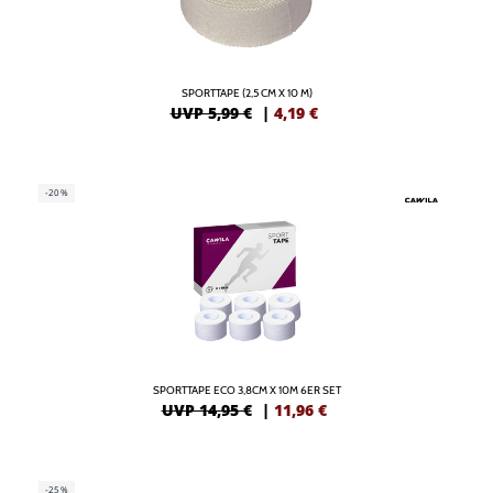
SPORTTAPE (2,5 CM X 10 M)
UVP 5,99 €
|
4,19
€
-20%
SPORTTAPE ECO 3,8CM X 10M 6ER SET
UVP 14,95 €
|
11,96
€
-25%