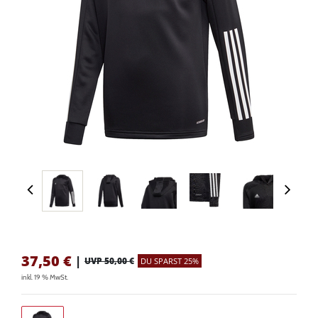
37,50
€
|
UVP 50,00 €
DU SPARST 25%
inkl. 19 % MwSt.