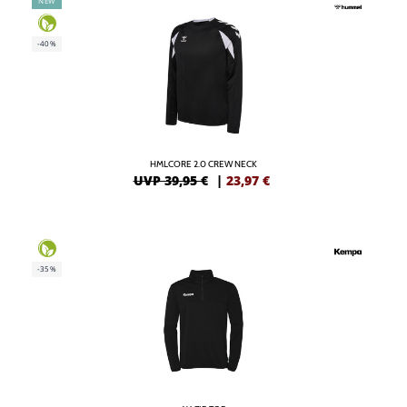
NEW
-40%
HMLCORE 2.0 CREW NECK
UVP 39,95 €
|
23,97
€
-35%