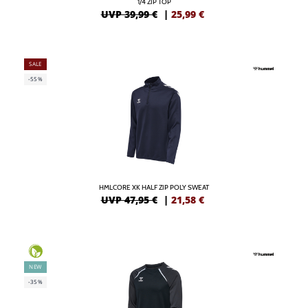
1/4 ZIP TOP
UVP 39,99 €
|
25,99
€
SALE
-55%
HMLCORE XK HALF ZIP POLY SWEAT
UVP 47,95 €
|
21,58
€
NEW
-35%