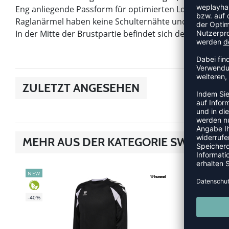
Eng anliegende Passform für optimierten Look und Tra
Raglanärmel haben keine Schulternähte und ermögliche
In der Mitte der Brustpartie befindet sich der Swoosh a
ZULETZT ANGESEHEN
MEHR AUS DER KATEGORIE SWEATS /
NEW
SALE
-55%
-40%