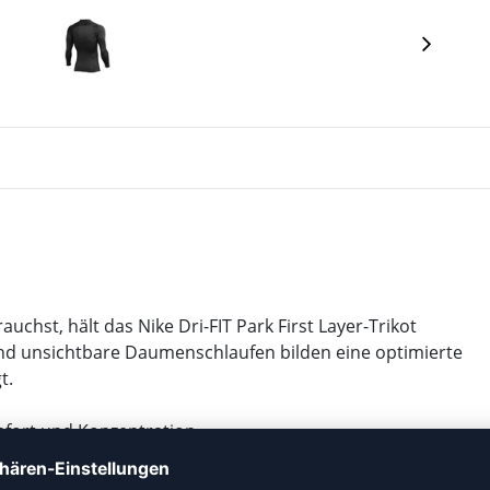
chst, hält das Nike Dri-FIT Park First Layer-Trikot
und unsichtbare Daumenschlaufen bilden eine optimierte
t.
mfort und Konzentration.
terial und glatter Struktur.
ht benötigt werden.