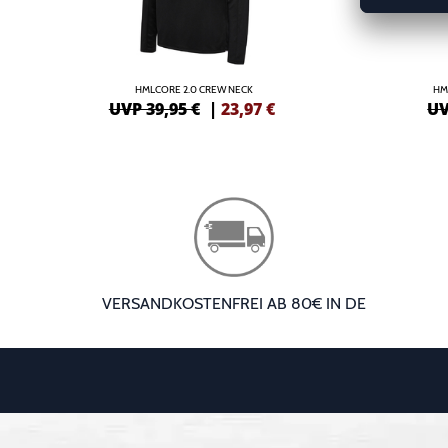
HMLCORE 2.0 CREW NECK
HM
UVP 39,95 €
|
23,97
€
UV
VERSANDKOSTENFREI AB 80€ IN DE