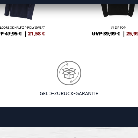
LCORE XK HALF ZIP POLY SWEAT
1/4 ZIP TOP
P 47,95 €
|
21,58
€
UVP 39,99 €
|
25,9
GELD-ZURÜCK-GARANTIE