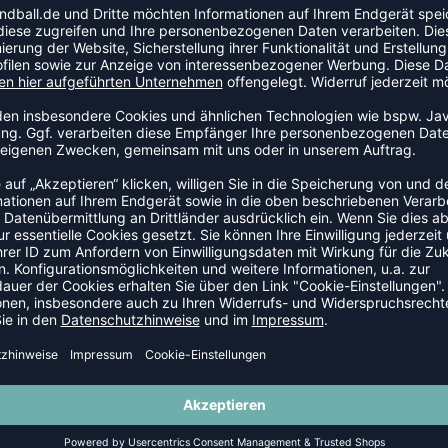
gekomfort.
n natürliche Bewegungsfreiheit.
ls texturierter Thermodruck.
 HOODIES
-35%