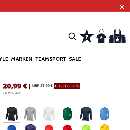
YLE
MARKEN
TEAMSPORT
SALE
20,99
€
|
UVP 27,99 €
DU SPARST 25%
inkl. 19 % MwSt.