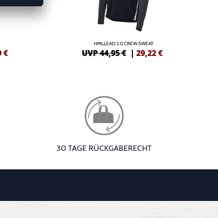
HMLLEAD 2.0 CREW SWEAT
9
€
UVP 44,95 €
|
29,22
€
30 TAGE RÜCKGABERECHT