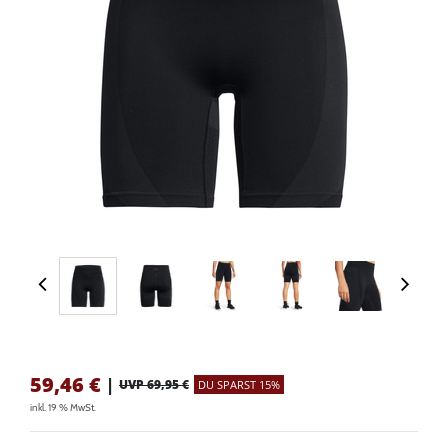
59,46
€
|
UVP 69,95 €
DU SPARST 15%
inkl. 19 % MwSt.