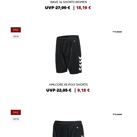
WAVE 26 SHORTS WOMEN
UVP 27,99 €
|
18,19
€
SALE
-60%
HMLCORE XK POLY SHORTS
UVP 22,95 €
|
9,18
€
SALE
-60%