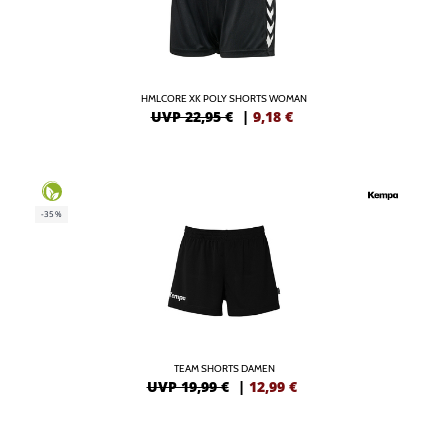
HMLCORE XK POLY SHORTS WOMAN
UVP 22,95 €
|
9,18
€
-35%
TEAM SHORTS DAMEN
UVP 19,99 €
|
12,99
€