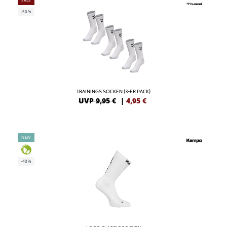
SALE
-50%
TRAININGS SOCKEN (3-ER PACK)
UVP 9,95 €
|
4,95
€
NEW
-40%