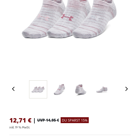
12,71
€
|
UVP 14,95 €
DU SPARST 15%
inkl. 19 % MwSt.