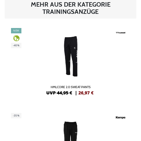
MEHR AUS DER KATEGORIE
TRAININGSANZÜGE
NEW
-40%
HMLCORE 2.0 SWEAT PANTS
UVP 44,95 €
|
26,97
€
-35%