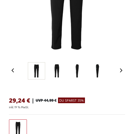
29,24
€
|
UVP 44,99 €
DU SPARST 35%
inkl. 19 % MwSt.