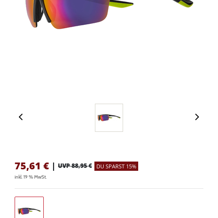
75,61
€
|
UVP 88,95 €
DU SPARST 15%
inkl. 19 % MwSt.