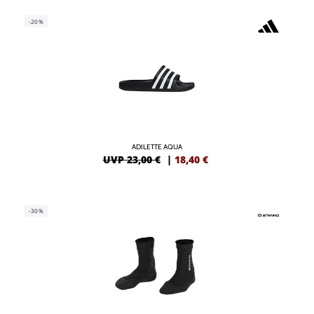
-20%
ADILETTE AQUA
UVP 23,00 €
|
18,40
€
-30%