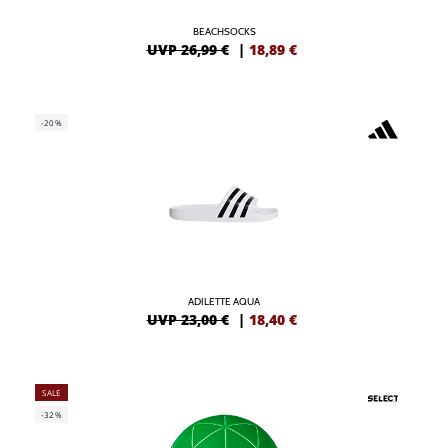
BEACHSOCKS
UVP 26,99 €
|
18,89
€
-20%
ADILETTE AQUA
UVP 23,00 €
|
18,40
€
SALE
-32%