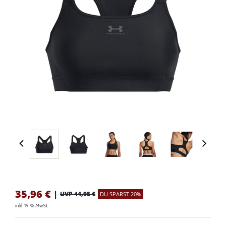
35,96
€
|
UVP 44,95 €
DU SPARST 20%
inkl. 19 % MwSt.