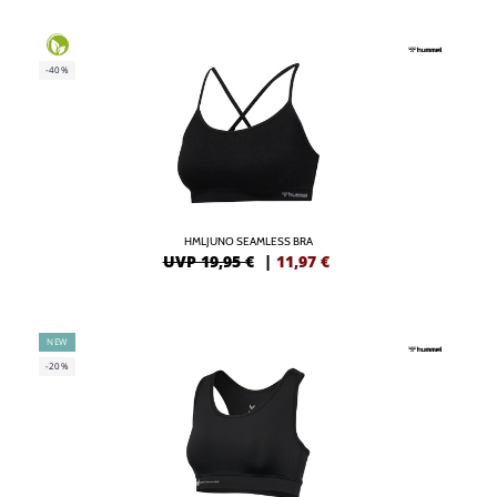
-40%
HMLJUNO SEAMLESS BRA
UVP 19,95 €
|
11,97
€
NEW
-20%