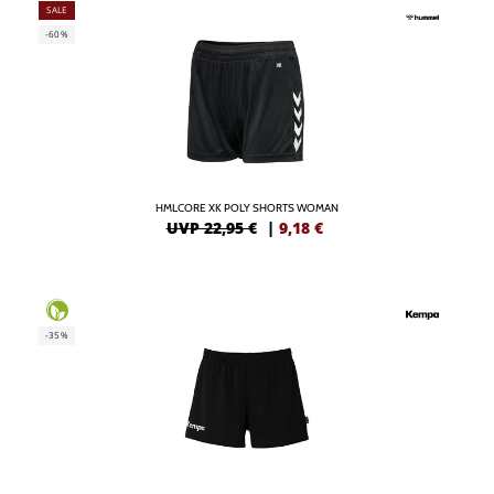
SALE
-60%
HMLCORE XK POLY SHORTS WOMAN
UVP 22,95 €
|
9,18
€
-35%