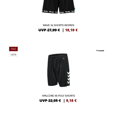
WAVE 26 SHORTS WOMEN
UVP 27,99 €
|
18,19
€
SALE
-60%
HMLCORE XK POLY SHORTS
UVP 22,95 €
|
9,18
€