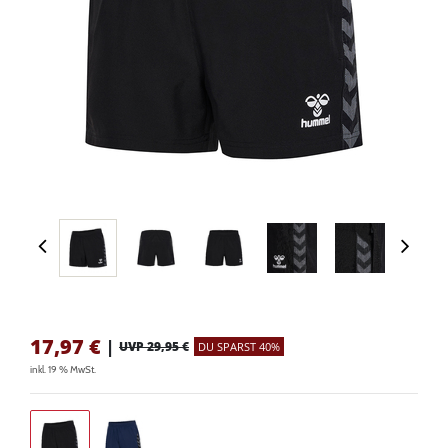
17,97
€
|
UVP 29,95 €
DU SPARST 40%
inkl. 19 % MwSt.