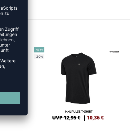
NEW
-20%
4
HMLPULSE T-SHIRT
UVP 12,95 €
|
10,36
€