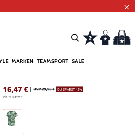
YLE
MARKEN
TEAMSPORT
SALE
16,47
€
|
UVP 29,95 €
DU SPARST 45%
inkl. 19 % MwSt.