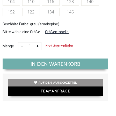
104
110
116
128
140
152
122
134
146
Gewählte Farbe: grau (smokepine)
Bitte wähle eine Größe
Größentabelle
Nicht länger verfügbar
Menge
IN DEN WARENKORB
AUF DEN WUNSCHZETTEL
TEAMANFRAGE