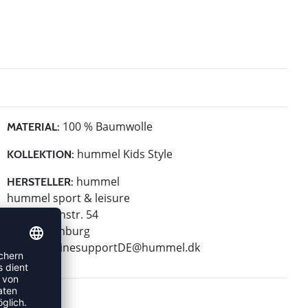
100 % Baumwolle
MATERIAL:
hummel Kids Style
KOLLEKTION:
hummel
HERSTELLER:
hummel sport & leisure
Leverkusenstr. 54
22761 Hamburg
E-Mail:
onlinesupportDE@hummel.dk