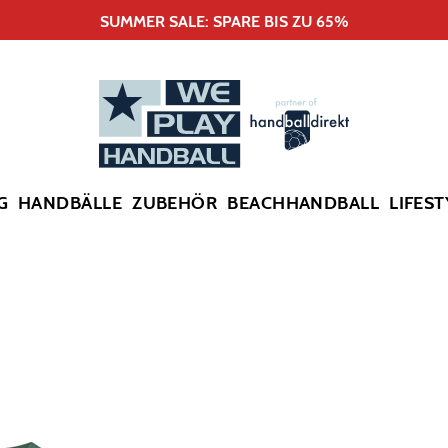
SUMMER SALE: SPARE BIS ZU 65%
G
HANDBÄLLE
ZUBEHÖR
BEACHHANDBALL
LIFEST