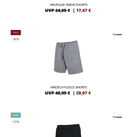
HMLPULSE SWEAT SHORTS
UVP 24,95 €
|
17,47
€
SALE
-40%
HMLTECH FLEECE SHORTS
UVP 49,95 €
|
29,97
€
NEW
-10%