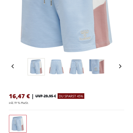
16,47
€
|
UVP 29,95 €
DU SPARST 45%
inkl. 19 % MwSt.