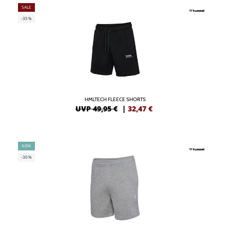
SALE
-35%
HMLTECH FLEECE SHORTS
UVP 49,95 €
|
32,47
€
NEW
-30%