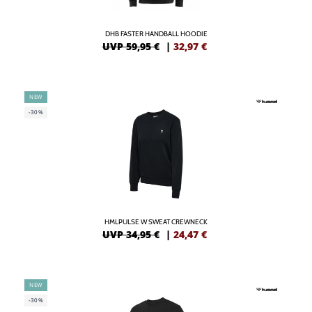
DHB FASTER HANDBALL HOODIE
UVP 59,95 €
|
32,97
€
NEW
-30%
HMLPULSE W SWEAT CREWNECK
UVP 34,95 €
|
24,47
€
NEW
-30%