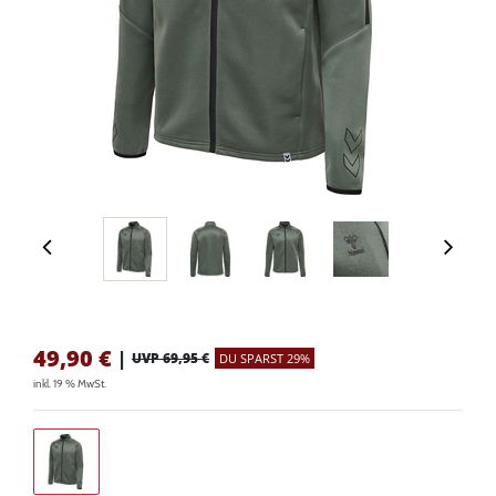
49,90
€
|
UVP 69,95 €
DU SPARST 29%
inkl. 19 % MwSt.