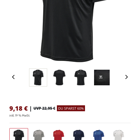
9,18
€
|
UVP 22,95 €
DU SPARST 60%
inkl. 19 % MwSt.