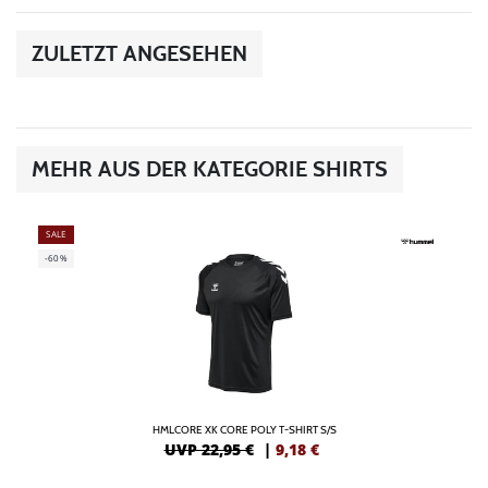
ZULETZT ANGESEHEN
MEHR AUS DER KATEGORIE SHIRTS
SALE
-60%
HMLCORE XK CORE POLY T-SHIRT S/S
UVP 22,95 €
|
9,18
€