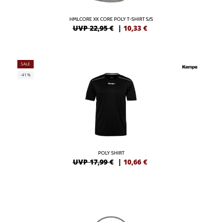
HMLCORE XK CORE POLY T-SHIRT S/S
UVP 22,95 €
|
10,33
€
SALE
-41%
POLY SHIRT
UVP 17,99 €
|
10,66
€