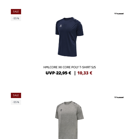
SALE
-55%
HMLCORE XK CORE POLY T-SHIRT S/S
UVP 22,95 €
|
10,33
€
SALE
-55%