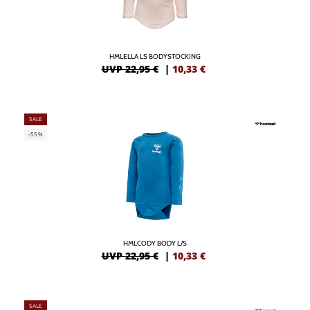
HMLELLA LS BODYSTOCKING
UVP 22,95 €
|
10,33
€
SALE
-55%
HMLCODY BODY L/S
UVP 22,95 €
|
10,33
€
SALE