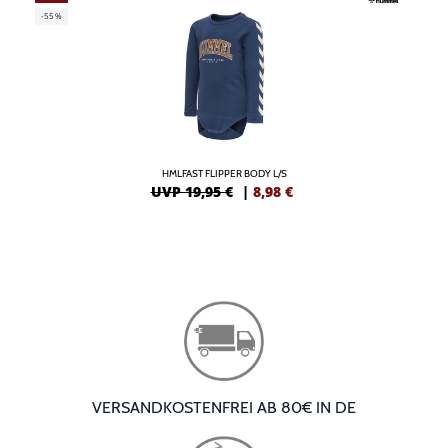
-55%
HMLFAST FLIPPER BODY L/S
UVP 19,95 €
|
8,98
€
VERSANDKOSTENFREI AB 80€ IN DE