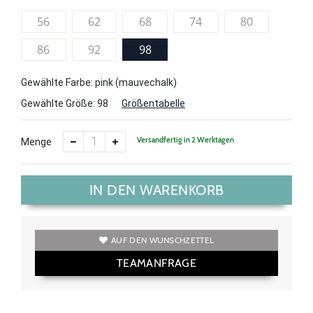
56
62
68
74
80
86
92
98
Gewählte Farbe: pink (mauvechalk)
Gewählte Größe:
98
Größentabelle
Versandfertig in 2 Werktagen
Menge
IN DEN WARENKORB
AUF DEN WUNSCHZETTEL
TEAMANFRAGE