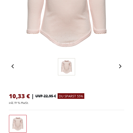
10,33
€
|
UVP 22,95 €
DU SPARST 55%
inkl. 19 % MwSt.