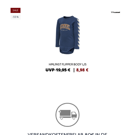
SALE
-55%
HMLFAST FLIPPER BODY L/S
UVP 19,95 €
|
8,98
€
VERSANDKOSTENFREI AB 80€ IN DE