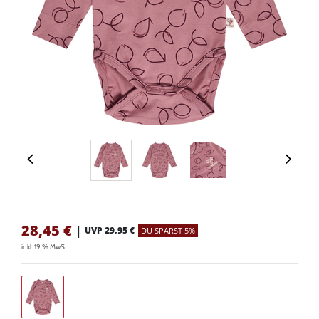
28,45
€
|
UVP 29,95 €
DU SPARST 5%
inkl. 19 % MwSt.