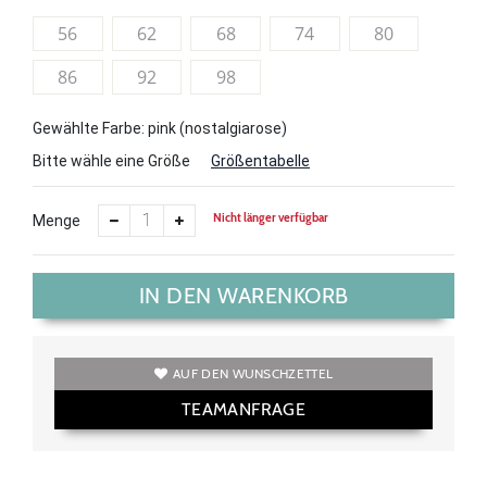
56
62
68
74
80
86
92
98
Gewählte Farbe: pink (nostalgiarose)
Bitte wähle eine Größe
Größentabelle
Nicht länger verfügbar
Menge
IN DEN WARENKORB
AUF DEN WUNSCHZETTEL
TEAMANFRAGE