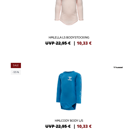
HMLELLA LS BODYSTOCKING
UVP 22,95 €
|
10,33
€
SALE
-55%
HMLCODY BODY L/S
UVP 22,95 €
|
10,33
€