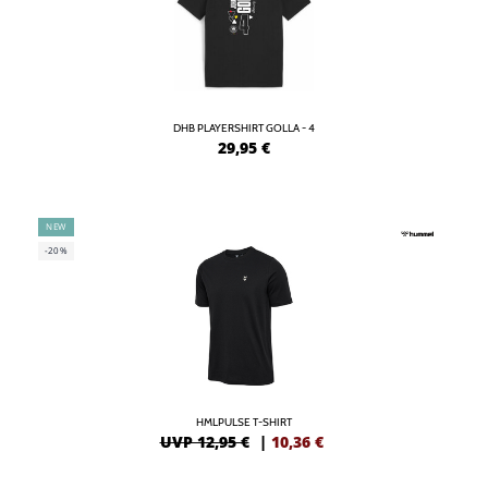
DHB PLAYERSHIRT GOLLA - 4
29,95
€
NEW
-20%
HMLPULSE T-SHIRT
UVP 12,95 €
|
10,36
€