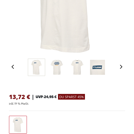
13,72
€
|
UVP 24,95 €
DU SPARST 45%
inkl. 19 % MwSt.