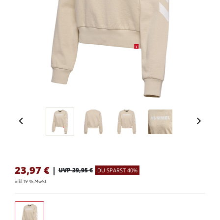
23,97
€
|
UVP 39,95 €
DU SPARST 40%
inkl. 19 % MwSt.