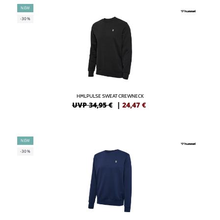
NEW
-30%
HMLPULSE SWEAT CREWNECK
UVP 34,95 €
|
24,47
€
NEW
-30%