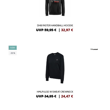
DHB FASTER HANDBALL HOODIE
UVP 59,95 €
|
32,97
€
NEW
-30%
HMLPULSE W SWEAT CREWNECK
UVP 34,95 €
|
24,47
€