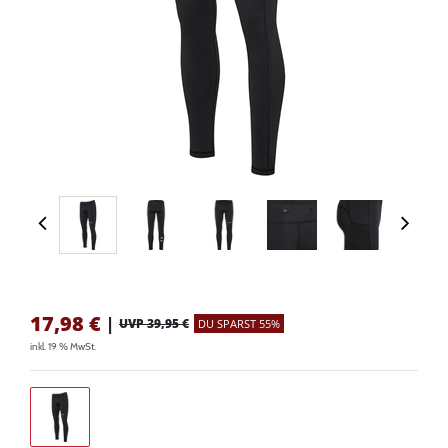
17,98
€
|
UVP 39,95 €
DU SPARST 55%
inkl. 19 % MwSt.