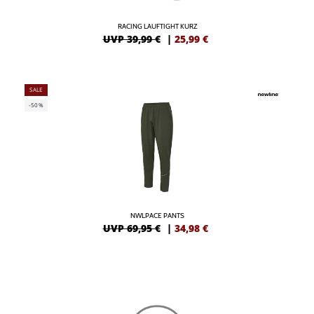
RACING LAUFTIGHT KURZ
UVP 39,99 €
|
25,99
€
SALE
-50%
NWLPACE PANTS
UVP 69,95 €
|
34,98
€