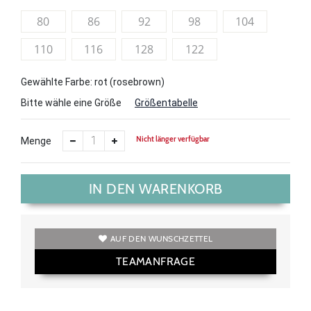
80
86
92
98
104
110
116
128
122
Gewählte Farbe: rot (rosebrown)
Bitte wähle eine Größe
Größentabelle
Nicht länger verfügbar
Menge
IN DEN WARENKORB
AUF DEN WUNSCHZETTEL
TEAMANFRAGE