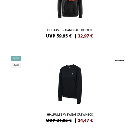
DHB FASTER HANDBALL HOODIE
UVP 59,95 €
|
32,97
€
NEW
-30%
HMLPULSE W SWEAT CREWNECK
UVP 34,95 €
|
24,47
€