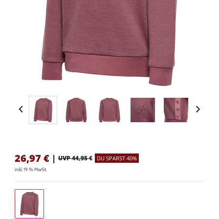
26,97
€
|
UVP 44,95 €
DU SPARST 40%
inkl. 19 % MwSt.