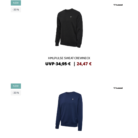
NEW
-30%
HMLPULSE SWEAT CREWNECK
UVP 34,95 €
|
24,47
€
NEW
-30%