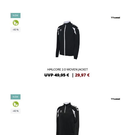
NEW
-40%
HMLCORE 2.0 WOVEN JACKET
UVP 49,95 €
|
29,97
€
NEW
-40%