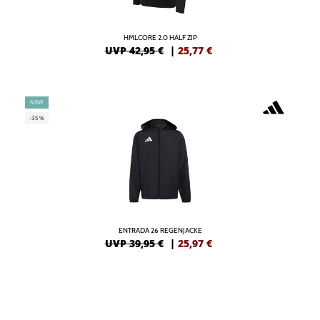
HMLCORE 2.0 HALF ZIP
UVP 42,95 €
|
25,77
€
NEW
-35%
ENTRADA 26 REGENJACKE
UVP 39,95 €
|
25,97
€