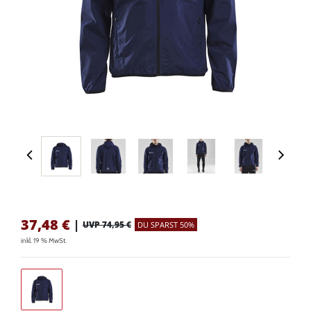
37,48
€
|
UVP 74,95 €
DU SPARST 50%
inkl. 19 % MwSt.