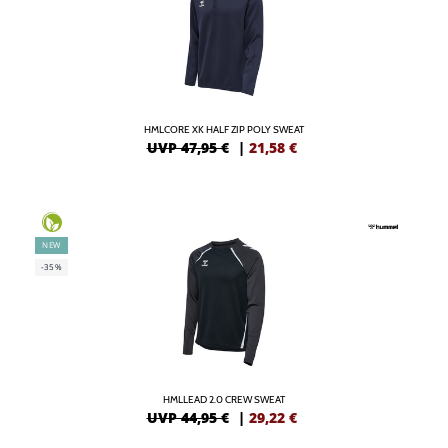
HMLCORE XK HALF ZIP POLY SWEAT
UVP 47,95 €
|
21,58
€
NEW
-35%
HMLLEAD 2.0 CREW SWEAT
UVP 44,95 €
|
29,22
€