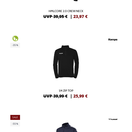
HMLCORE 2.0 CREW NECK
UVP 39,95 €
|
23,97
€
-35%
1/4 ZIP TOP
UVP 39,99 €
|
25,99
€
SALE
-55%