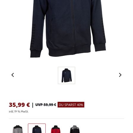
35,99
€
|
UVP 59,99 €
DU SPARST 40%
inkl. 19 % MwSt.