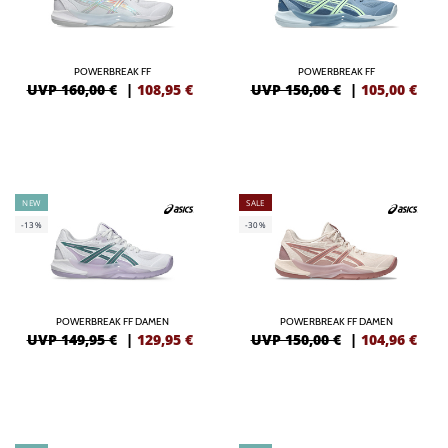
POWERBREAK FF
POWERBREAK FF
UVP 160,00 €
|
108,95
€
UVP 150,00 €
|
105,00
€
NEW
SALE
-13%
-30%
POWERBREAK FF DAMEN
POWERBREAK FF DAMEN
UVP 149,95 €
|
129,95
€
UVP 150,00 €
|
104,96
€