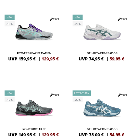
NEW
NEW
-19%
-20%
POWERBREAK FF DAMEN
GEL-POWERBREAK GS
UVP 159,95 €
|
129,95
€
UVP 74,95 €
|
59,95
€
NEW
RESTPOSTEN
-13%
-27%
POWERBREAK FF
GEL-POWERBREAK GS
UVP 149,95 €
|
129,95
€
UVP 75,00 €
|
54,95
€