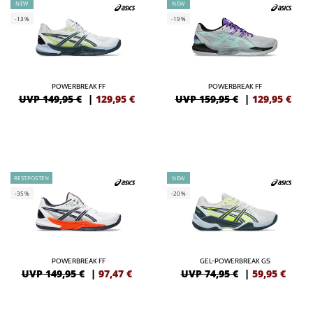
NEW
NEW
-13%
-19%
POWERBREAK FF
POWERBREAK FF
UVP 149,95 €
|
129,95
€
UVP 159,95 €
|
129,95
€
RESTPOSTEN
NEW
-35%
-20%
POWERBREAK FF
GEL-POWERBREAK GS
UVP 149,95 €
|
97,47
€
UVP 74,95 €
|
59,95
€