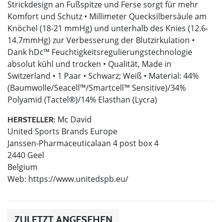
Strickdesign an Fußspitze und Ferse sorgt für mehr
Komfort und Schutz • Millimeter Quecksilbersäule am
Knöchel (18-21 mmHg) und unterhalb des Knies (12.6-
14.7mmHg) zur Verbesserung der Blutzirkulation •
Dank hDc™ Feuchtigkeitsregulierungstechnologie
absolut kühl und trocken • Qualität, Made in
Switzerland • 1 Paar • Schwarz; Weiß • Material: 44%
(Baumwolle/Seacell™/Smartcell™ Sensitive)/34%
Polyamid (Tactel®)/14% Elasthan (Lycra)
Mc David
HERSTELLER:
United Sports Brands Europe
Janssen-Pharmaceuticalaan 4 post box 4
2440 Geel
Belgium
Web: https://www.unitedspb.eu/
ZULETZT ANGESEHEN