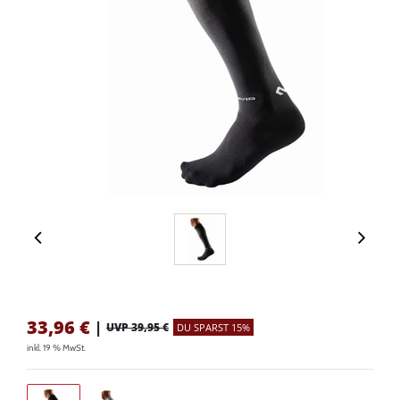
33,96
€
|
UVP 39,95 €
DU SPARST 15%
inkl. 19 % MwSt.