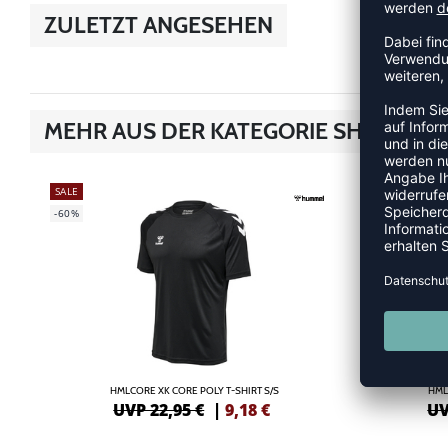
ZULETZT ANGESEHEN
MEHR AUS DER KATEGORIE SHIRTS
SALE
SALE
-60%
-55%
HMLCORE XK CORE POLY T-SHIRT S/S
HML
UVP 22,95 €
|
9,18
€
UV