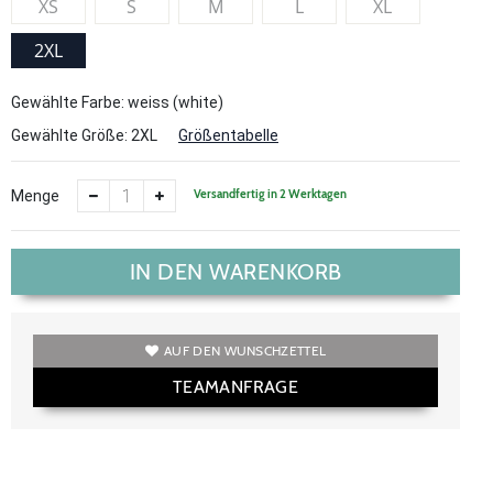
XS
S
M
L
XL
2XL
Gewählte Farbe: weiss (white)
Gewählte Größe:
2XL
Größentabelle
Versandfertig in 2 Werktagen
Menge
IN DEN WARENKORB
AUF DEN WUNSCHZETTEL
TEAMANFRAGE