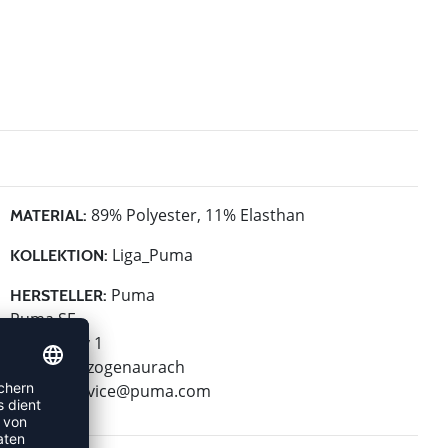
89% Polyester, 11% Elasthan
MATERIAL:
Liga_Puma
KOLLEKTION:
Puma
HERSTELLER:
Puma SE
Puma Way 1
91074 Herzogenaurach
E-Mail:
service@puma.com