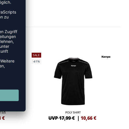
SALE
-41%
 S/S
POLY SHIRT
3
€
UVP 17,99 €
|
10,66
€