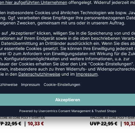
SALE
-55%
CORE XK CORE POLY T-SHIRT S/S
HMLCORE XK CORE POLY T-SHIRT
P 22,95 €
|
10,33
€
UVP 22,95 €
|
10,3