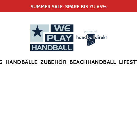
SUMMER SALE: SPARE BIS ZU 65%
G
HANDBÄLLE
ZUBEHÖR
BEACHHANDBALL
LIFEST