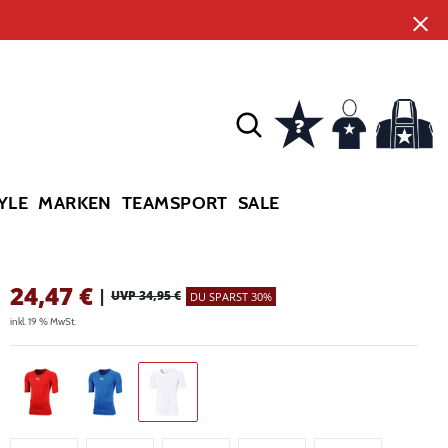
YLE
MARKEN
TEAMSPORT
SALE
24,47
€
|
UVP 34,95 €
DU SPARST 30%
inkl. 19 % MwSt.