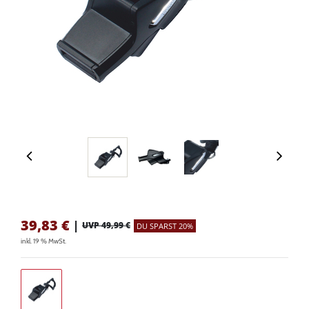
39,83
€
|
UVP 49,99 €
DU SPARST 20%
inkl. 19 % MwSt.