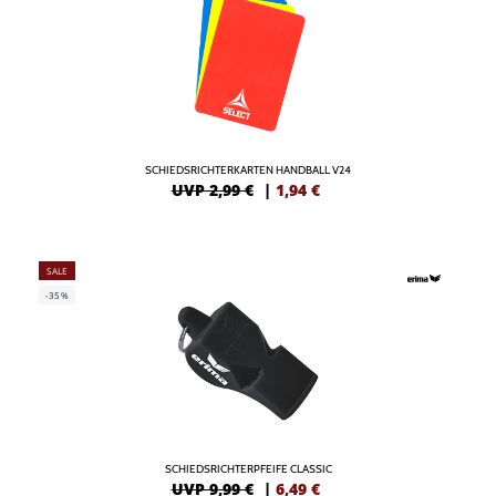
SCHIEDSRICHTERKARTEN HANDBALL V24
UVP 2,99 €
|
1,94
€
SALE
-35%
SCHIEDSRICHTERPFEIFE CLASSIC
UVP 9,99 €
|
6,49
€