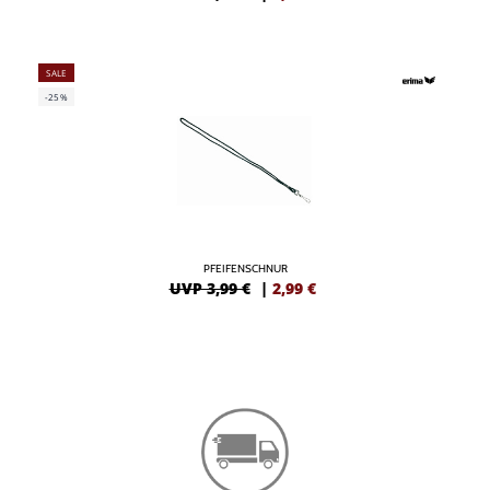
SALE
-25%
PFEIFENSCHNUR
UVP 3,99 €
|
2,99
€