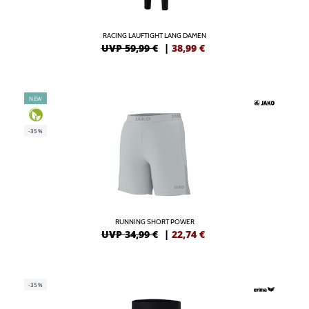
RACING LAUFTIGHT LANG DAMEN
UVP 59,99 €
|
38,99
€
NEW
-35%
RUNNING SHORT POWER
UVP 34,99 €
|
22,74
€
-35%