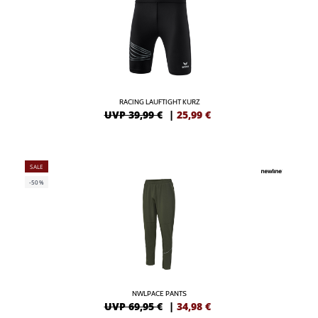
RACING LAUFTIGHT KURZ
UVP 39,99 €
|
25,99
€
SALE
-50%
NWLPACE PANTS
UVP 69,95 €
|
34,98
€