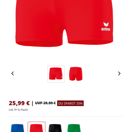
25,99
€
|
UVP 39,99 €
DU SPARST 35%
inkl. 19 % MwSt.