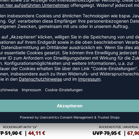
ANDAGEN
-15%
RÜCKENGURT AKTIV “LV”
RÜCKENSTÜTZE, UNIVERSAL
P 51,90 €
|
44,11
€
UVP 79,95 €
|
67,9