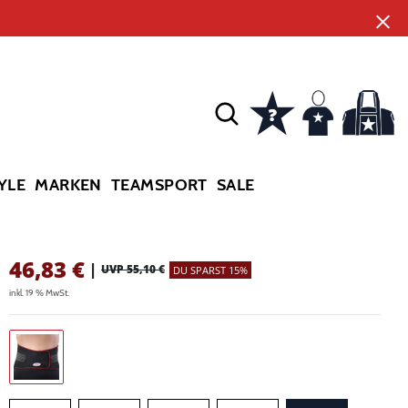
YLE
MARKEN
TEAMSPORT
SALE
46,83
€
|
UVP 55,10 €
DU SPARST 15%
inkl. 19 % MwSt.