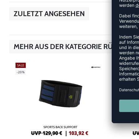
ZULETZT ANGESEHEN
MEHR AUS DER KATEGORIE RÜCKENB
SALE
-15%
-20%
SPORTS BACK SUPPORT
UVP 129,90 €
|
103,92
€
UV