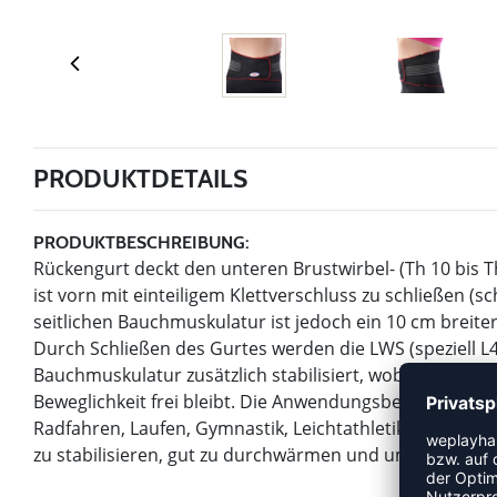
PRODUKTDETAILS
PRODUKTBESCHREIBUNG:
Rückengurt deckt den unteren Brustwirbel- (Th 10 bis T
ist vorn mit einteiligem Klettverschluss zu schließen (sc
seitlichen Bauchmuskulatur ist jedoch ein 10 cm breiter,
Durch Schließen des Gurtes werden die LWS (speziell L4
Bauchmuskulatur zusätzlich stabilisiert, wobei der Be
Beweglichkeit frei bleibt. Die Anwendungsbereiche lieg
Radfahren, Laufen, Gymnastik, Leichtathletik u.ä.) un
zu stabilisieren, gut zu durchwärmen und um Unterkü