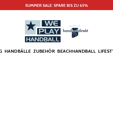
SUMMER SALE: SPARE BIS ZU 65%
G
HANDBÄLLE
ZUBEHÖR
BEACHHANDBALL
LIFEST