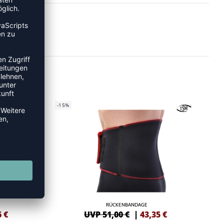
-15%
RÜCKENBANDAGE
6
€
UVP 51,00 €
|
43,35
€