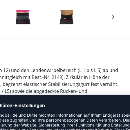
h 12) und den Lendenwirbelbereich (L 1 bis L 5) ab und
hnittgleich mit Best.-Nr. 2149). Zirkulär in Höhe der
 begrenzt elastischer Stabilisierungsgurt fest vernäht.
 / L5) sowie die abgedeckte Rücken- und
reich des großen Bauchmuskels zur besseren
en daher vor allem im sportlichen Bereich (Rudern,
d in der Prophylaxe, besonders, um die Rückenmuskulatur
hlungen zu vermeiden.