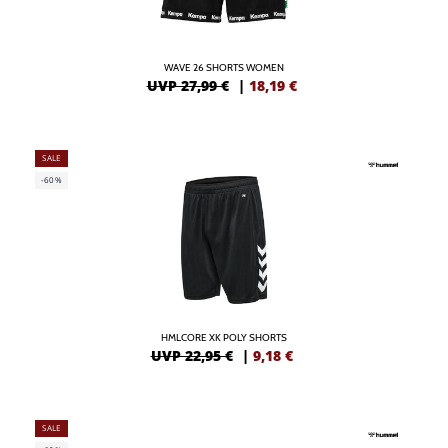
WAVE 26 SHORTS WOMEN
UVP 27,99 €
|
18,19
€
SALE
-60%
HMLCORE XK POLY SHORTS
UVP 22,95 €
|
9,18
€
SALE