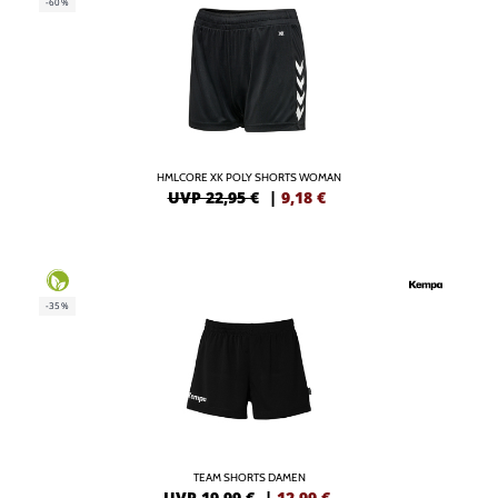
-60%
HMLCORE XK POLY SHORTS WOMAN
UVP 22,95 €
|
9,18
€
-35%
TEAM SHORTS DAMEN
UVP 19,99 €
|
12,99
€