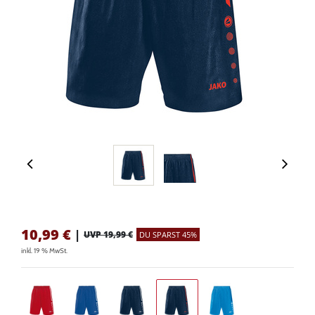
10,99
€
|
UVP 19,99 €
DU SPARST 45%
inkl. 19 % MwSt.