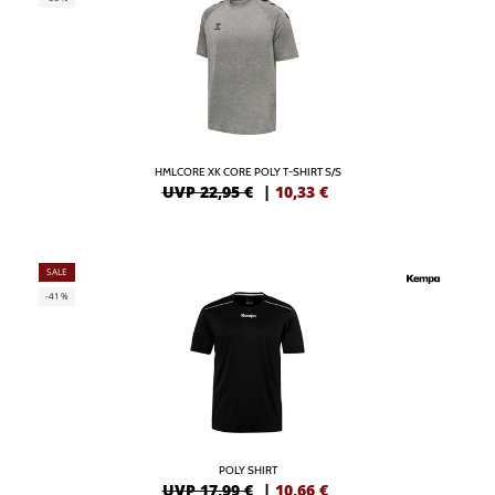
HMLCORE XK CORE POLY T-SHIRT S/S
UVP 22,95 €
|
10,33
€
SALE
-41%
POLY SHIRT
UVP 17,99 €
|
10,66
€