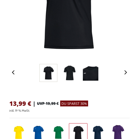
13,99
€
|
UVP 19,99 €
DU SPARST 30%
inkl. 19 % MwSt.