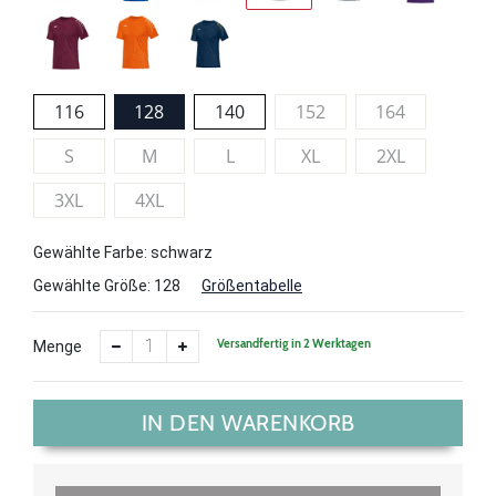
116
128
140
152
164
S
M
L
XL
2XL
3XL
4XL
Gewählte Farbe: schwarz
Gewählte Größe:
128
Größentabelle
Versandfertig in 2 Werktagen
Menge
IN DEN WARENKORB