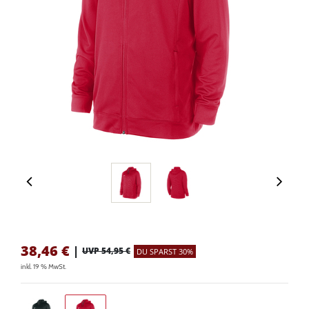
38,46
€
|
UVP 54,95 €
DU SPARST 30%
inkl. 19 % MwSt.