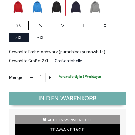
XS
S
M
L
XL
2XL
3XL
Gewählte Farbe: schwarz (pumablackpumawhite)
Gewählte Größe:
2XL
Größentabelle
Versandfertig in 2 Werktagen
Menge
IN DEN WARENKORB
AUF DEN WUNSCHZETTEL
TEAMANFRAGE