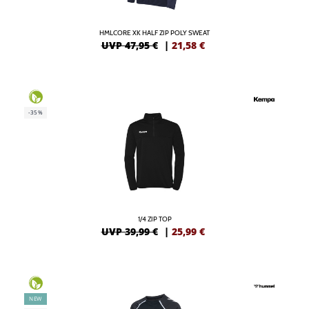
HMLCORE XK HALF ZIP POLY SWEAT
UVP 47,95 €
|
21,58
€
-35%
1/4 ZIP TOP
UVP 39,99 €
|
25,99
€
NEW