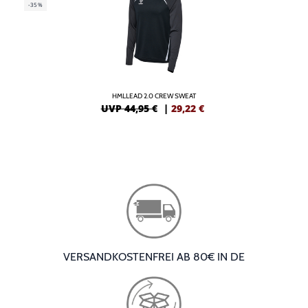
-35%
HMLLEAD 2.0 CREW SWEAT
UVP 44,95 €
|
29,22
€
VERSANDKOSTENFREI AB 80€ IN DE