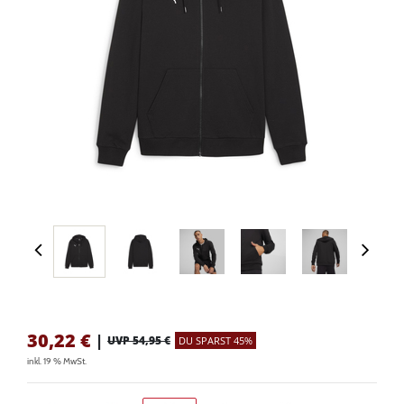
30,22
€
|
UVP 54,95 €
DU SPARST 45%
inkl. 19 % MwSt.