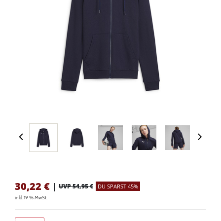
30,22
€
|
UVP 54,95 €
DU SPARST 45%
inkl. 19 % MwSt.