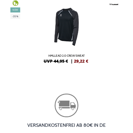
NEW
-35%
HMLLEAD 2.0 CREW SWEAT
UVP 44,95 €
|
29,22
€
VERSANDKOSTENFREI AB 80€ IN DE