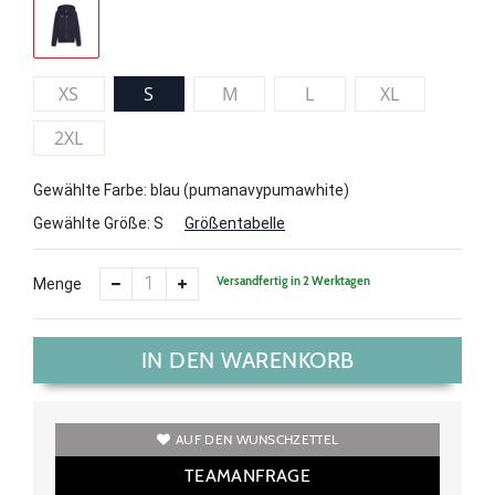
XS
S
M
L
XL
2XL
Gewählte Farbe: blau (pumanavypumawhite)
Gewählte Größe:
S
Größentabelle
Versandfertig in 2 Werktagen
Menge
IN DEN WARENKORB
AUF DEN WUNSCHZETTEL
TEAMANFRAGE