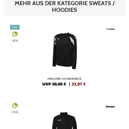
MEHR AUS DER KATEGORIE SWEATS /
HOODIES
NEW
-40%
HMLCORE 2.0 CREW NECK
UVP 39,95 €
|
23,97
€
-35%