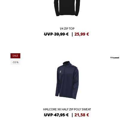
1/4 ZIP TOP
UVP 39,99 €
|
25,99
€
SALE
-55%
HMLCORE XK HALF ZIP POLY SWEAT
UVP 47,95 €
|
21,58
€