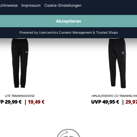
SANZÜGE
-40%
LITE TRAININGSHOSE
HMLAUTHENTIC CO TRAINING P
P 29,99 €
|
19,49
€
UVP 49,95 €
|
29,9