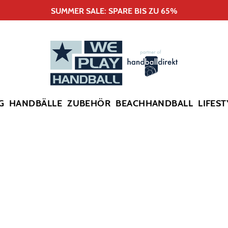
SUMMER SALE: SPARE BIS ZU 65%
G
HANDBÄLLE
ZUBEHÖR
BEACHHANDBALL
LIFEST