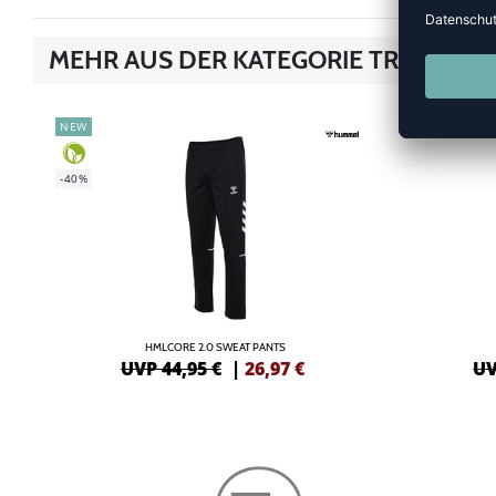
MEHR AUS DER KATEGORIE TRAINING
NEW
-35%
-40%
HMLCORE 2.0 SWEAT PANTS
UVP 44,95 €
|
26,97
€
UV