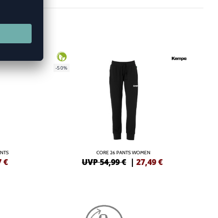
-50%
ANTS
CORE 26 PANTS WOMEN
7
€
UVP 54,99 €
|
27,49
€