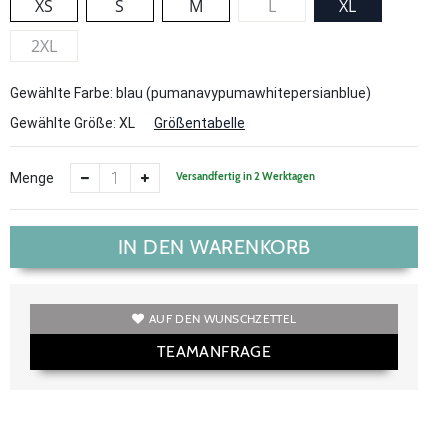
XS
S
M
L
XL
2XL
Gewählte Farbe: blau (pumanavypumawhitepersianblue)
Gewählte Größe:
XL
Größentabelle
Versandfertig in 2 Werktagen
Menge
IN DEN WARENKORB
AUF DEN WUNSCHZETTEL
TEAMANFRAGE