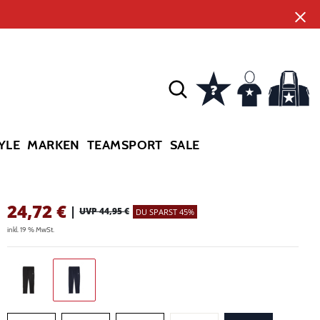
YLE
MARKEN
TEAMSPORT
SALE
24,72
€
|
UVP 44,95 €
DU SPARST 45%
inkl. 19 % MwSt.