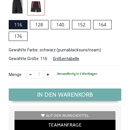
116
128
140
152
164
176
Gewählte Farbe: schwarz (pumablacksunstream)
Gewählte Größe:
116
Größentabelle
Versandfertig in 2 Werktagen
Menge
IN DEN WARENKORB
AUF DEN WUNSCHZETTEL
TEAMANFRAGE