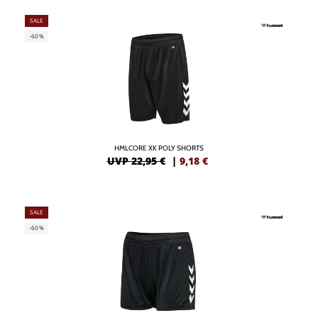
SALE
-60%
HMLCORE XK POLY SHORTS
UVP 22,95 €
|
9,18
€
SALE
-60%