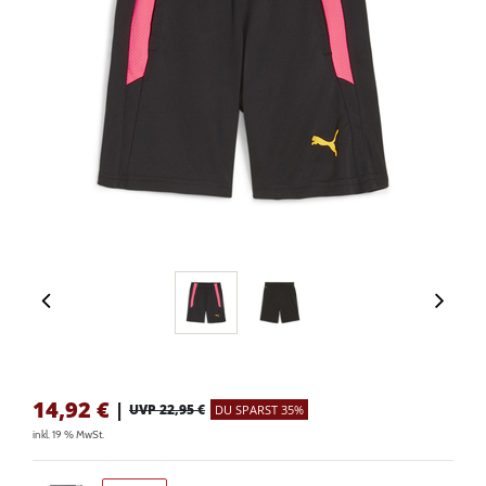
14,92
€
|
UVP 22,95 €
DU SPARST 35%
inkl. 19 % MwSt.