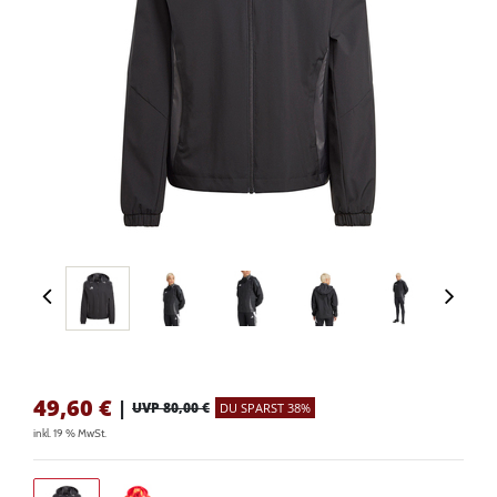
49,60
€
|
UVP 80,00 €
DU SPARST 38%
inkl. 19 % MwSt.