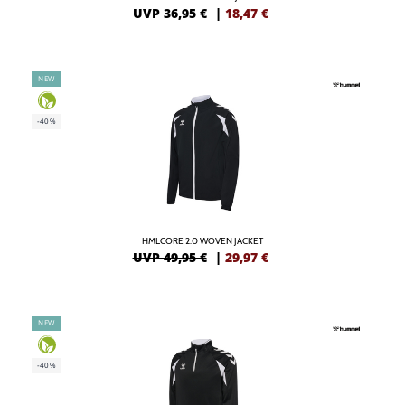
UVP 36,95 €
|
18,47
€
NEW
-40%
HMLCORE 2.0 WOVEN JACKET
UVP 49,95 €
|
29,97
€
NEW
-40%