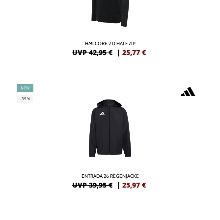
HMLCORE 2.0 HALF ZIP
UVP 42,95 €
|
25,77
€
NEW
-35%
ENTRADA 26 REGENJACKE
UVP 39,95 €
|
25,97
€